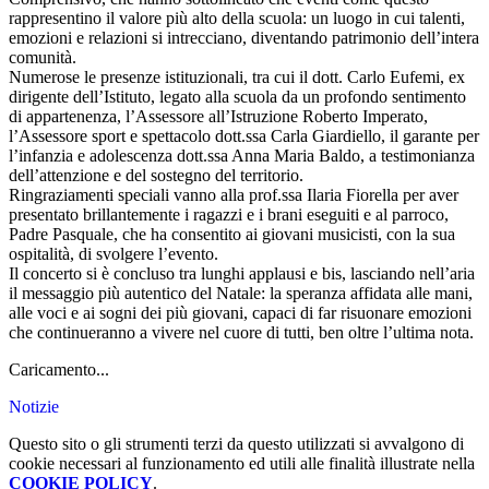
rappresentino il valore più alto della scuola: un luogo in cui talenti,
emozioni e relazioni si intrecciano, diventando patrimonio dell’intera
comunità.
Numerose le presenze istituzionali, tra cui il dott. Carlo Eufemi, ex
dirigente dell’Istituto, legato alla scuola da un profondo sentimento
di appartenenza, l’Assessore all’Istruzione Roberto Imperato,
l’Assessore sport e spettacolo dott.ssa Carla Giardiello, il garante per
l’infanzia e adolescenza dott.ssa Anna Maria Baldo, a testimonianza
dell’attenzione e del sostegno del territorio.
Ringraziamenti speciali vanno alla prof.ssa Ilaria Fiorella per aver
presentato brillantemente i ragazzi e i brani eseguiti e al parroco,
Padre Pasquale, che ha consentito ai giovani musicisti, con la sua
ospitalità, di svolgere l’evento.
Il concerto si è concluso tra lunghi applausi e bis, lasciando nell’aria
il messaggio più autentico del Natale: la speranza affidata alle mani,
alle voci e ai sogni dei più giovani, capaci di far risuonare emozioni
che continueranno a vivere nel cuore di tutti, ben oltre l’ultima nota.
Caricamento...
Notizie
Questo sito o gli strumenti terzi da questo utilizzati si avvalgono di
cookie necessari al funzionamento ed utili alle finalità illustrate nella
COOKIE POLICY
.