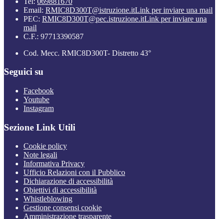
Tel:
069881670
Email:
RMIC8D300T@istruzione.it
Link per inviare una mail
PEC:
RMIC8D300T@pec.istruzione.it
Link per inviare una
mail
C.F.: 97713390587
Cod. Mecc. RMIC8D300T- Distretto 43°
Seguici su
Facebook
Youtube
Instagram
Sezione Link Utili
Cookie policy
Note legali
Informativa Privacy
Ufficio Relazioni con il Pubblico
Dichiarazione di accessibilità
Obiettivi di accessibilità
Whistleblowing
Gestione consensi cookie
Amministrazione trasparente