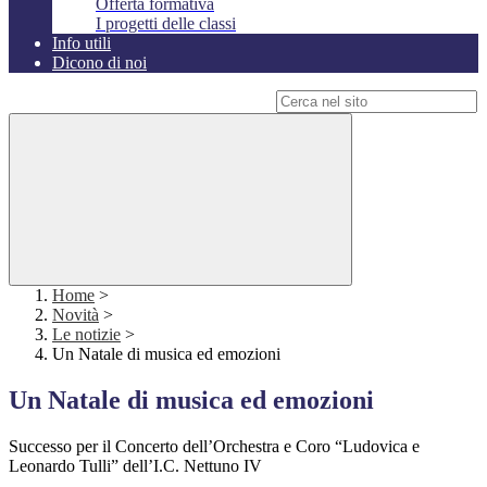
Offerta formativa
I progetti delle classi
Info utili
Dicono di noi
Campo di ricerca per le pagine del sito
Home
>
Novità
>
Le notizie
>
Un Natale di musica ed emozioni
Un Natale di musica ed emozioni
Successo per il Concerto dell’Orchestra e Coro “Ludovica e
Leonardo Tulli” dell’I.C. Nettuno IV