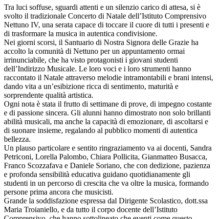
Tra luci soffuse, sguardi attenti e un silenzio carico di attesa, si è
svolto il tradizionale Concerto di Natale dell’Istituto Comprensivo
Nettuno IV, una serata capace di toccare il cuore di tutti i presenti e
di trasformare la musica in autentica condivisione.
Nei giorni scorsi, il Santuario di Nostra Signora delle Grazie ha
accolto la comunità di Nettuno per un appuntamento ormai
irrinunciabile, che ha visto protagonisti i giovani studenti
dell’Indirizzo Musicale. Le loro voci e i loro strumenti hanno
raccontato il Natale attraverso melodie intramontabili e brani intensi,
dando vita a un’esibizione ricca di sentimento, maturità e
sorprendente qualità artistica.
Ogni nota è stata il frutto di settimane di prove, di impegno costante
e di passione sincera. Gli alunni hanno dimostrato non solo brillanti
abilità musicali, ma anche la capacità di emozionare, di ascoltarsi e
di suonare insieme, regalando al pubblico momenti di autentica
bellezza.
Un plauso particolare e sentito ringraziamento va ai docenti, Sandra
Petriconi, Lorella Palombo, Chiara Pollicita, Gianmatteo Busacca,
Franco Scozzafava e Daniele Soriano, che con dedizione, pazienza
e profonda sensibilità educativa guidano quotidianamente gli
studenti in un percorso di crescita che va oltre la musica, formando
persone prima ancora che musicisti.
Grande la soddisfazione espressa dal Dirigente Scolastico, dott.ssa
Maria Troianiello, e da tutto il corpo docente dell’Istituto
Comprensivo, che hanno sottolineato che eventi come questo