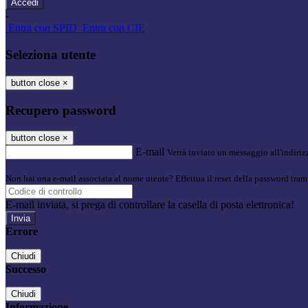
-
Entra con SPID
Entra con CIE
Seleziona utente
button close
×
Recupero password
button close
×
E-mail
Verrà inviato un messaggio all'indirizz
Non hai una e-mail associata al nome utente? Effettua il reset della password tram
E-mail inviata, si prega di controllare la casella di posta elettronica!
Errore
Chiudi
Successo
Chiudi
Informazione