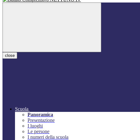
close
Scuola
Panoramica
Presentazione
I luoghi
Le persone
I numeri della scuola