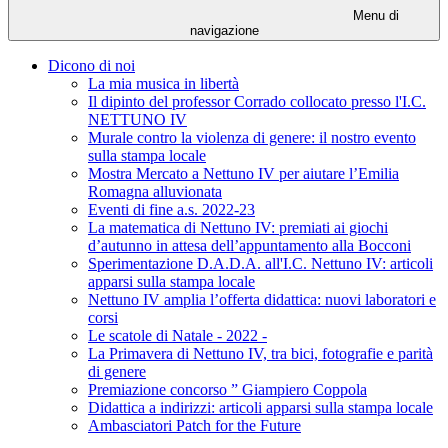
Menu di
navigazione
Dicono di noi
La mia musica in libertà
Il dipinto del professor Corrado collocato presso l'I.C.
NETTUNO IV
Murale contro la violenza di genere: il nostro evento
sulla stampa locale
Mostra Mercato a Nettuno IV per aiutare l’Emilia
Romagna alluvionata
Eventi di fine a.s. 2022-23
La matematica di Nettuno IV: premiati ai giochi
d’autunno in attesa dell’appuntamento alla Bocconi
Sperimentazione D.A.D.A. all'I.C. Nettuno IV: articoli
apparsi sulla stampa locale
Nettuno IV amplia l’offerta didattica: nuovi laboratori e
corsi
Le scatole di Natale - 2022 -
La Primavera di Nettuno IV, tra bici, fotografie e parità
di genere
Premiazione concorso ” Giampiero Coppola
Didattica a indirizzi: articoli apparsi sulla stampa locale
Ambasciatori Patch for the Future