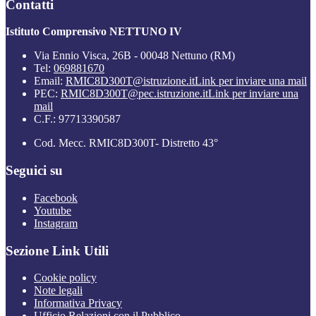
Contatti
Istituto Comprensivo NETTUNO IV
Via Ennio Visca, 26B - 00048 Nettuno (RM)
Tel:
069881670
Email:
RMIC8D300T@istruzione.it
Link per inviare una mail
PEC:
RMIC8D300T@pec.istruzione.it
Link per inviare una
mail
C.F.: 97713390587
Cod. Mecc. RMIC8D300T- Distretto 43°
Seguici su
Facebook
Youtube
Instagram
Sezione Link Utili
Cookie policy
Note legali
Informativa Privacy
Ufficio Relazioni con il Pubblico