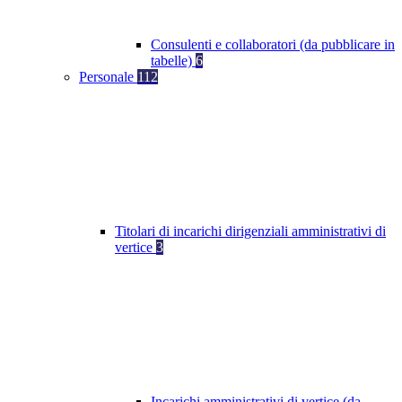
Consulenti e collaboratori (da pubblicare in
tabelle)
6
Personale
112
Titolari di incarichi dirigenziali amministrativi di
vertice
3
Incarichi amministrativi di vertice (da