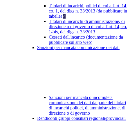
Titolari di incarichi politici di cui all'art. 14,
co. 1, del dlgs n. 33/2013 (da pubblicare in
tabelle)
4
Titolari di incarichi di amministrazione, di
direzione o di governo di cui all'art. 14, co.
1-bis, del dlgs n. 33/2013
Cessati dall'incarico (documentazione da
pubblicare sul sito web)
Sanzioni per mancata comunicazione dei dati
Sanzioni per mancata o incompleta
comunicazione dei dati da parte dei titolari
di incarichi politici, di amministrazione, di
direzione o di governo
Rendiconti gruppi consiliari regionali/provinciali