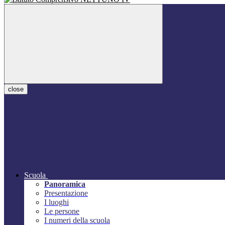
close
Scuola
Panoramica
Presentazione
I luoghi
Le persone
I numeri della scuola