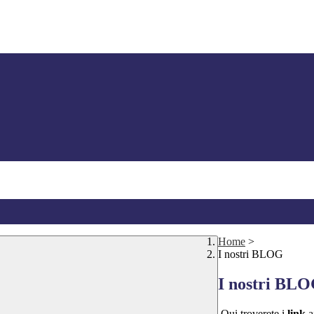
Home
>
I nostri BLOG
I nostri BL
Qui troverete i
link
a