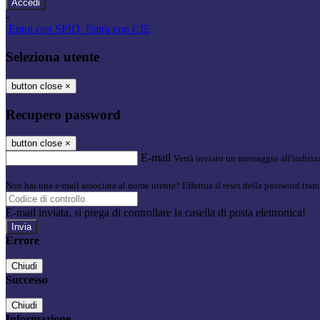
-
Entra con SPID
Entra con CIE
Seleziona utente
button close
×
Recupero password
button close
×
E-mail
Verrà inviato un messaggio all'indirizz
Non hai una e-mail associata al nome utente? Effettua il reset della password tram
E-mail inviata, si prega di controllare la casella di posta elettronica!
Errore
Chiudi
Successo
Chiudi
Informazione