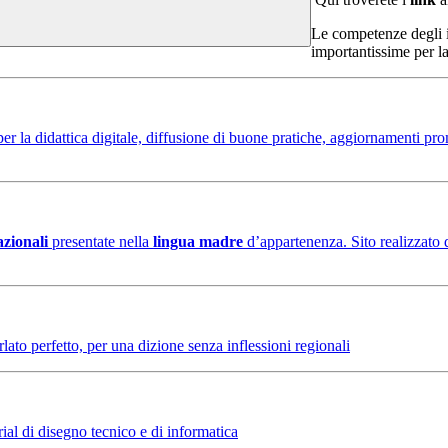
Le competenze degli in
importantissime per la
er la didattica digitale, diffusione di buone pratiche, aggiornamenti promo
azionali
presentate nella
lingua madre
d’appartenenza. Sito realizzato 
lato perfetto, per una dizione senza inflessioni regionali
ial di disegno tecnico e di informatica