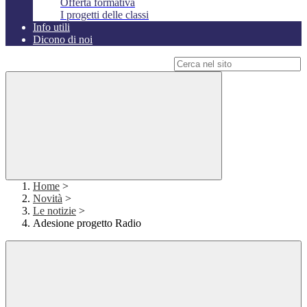
Offerta formativa
I progetti delle classi
Info utili
Dicono di noi
Campo di ricerca per le pagine del sito
Home
>
Novità
>
Le notizie
>
Adesione progetto Radio