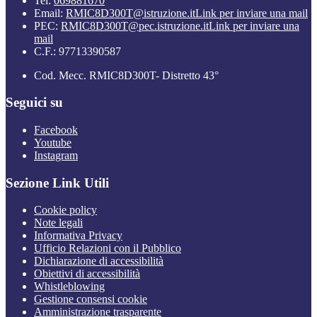
Tel:
069881670
Email:
RMIC8D300T@istruzione.it
Link per inviare una mail
PEC:
RMIC8D300T@pec.istruzione.it
Link per inviare una
mail
C.F.: 97713390587
Cod. Mecc. RMIC8D300T- Distretto 43°
Seguici su
Facebook
Youtube
Instagram
Sezione Link Utili
Cookie policy
Note legali
Informativa Privacy
Ufficio Relazioni con il Pubblico
Dichiarazione di accessibilità
Obiettivi di accessibilità
Whistleblowing
Gestione consensi cookie
Amministrazione trasparente