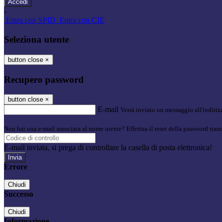
-
Entra con SPID
Entra con CIE
Seleziona utente
button close
×
Recupero password
button close
×
E-mail
Verrà inviato un messaggio all'indirizz
Non hai una e-mail associata al nome utente? Effettua il reset della password tram
E-mail inviata, si prega di controllare la casella di posta elettronica!
Errore
Chiudi
Successo
Chiudi
Informazione