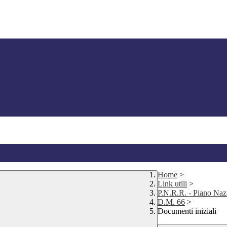
Home
>
Link utili
>
P.N.R.R. - Piano Nazi
D.M. 66
>
Documenti iniziali