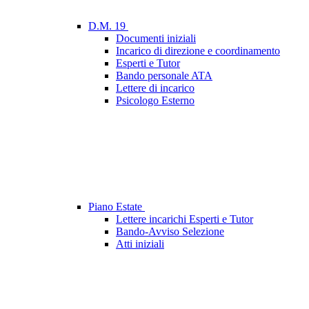
D.M. 19
Documenti iniziali
Incarico di direzione e coordinamento
Esperti e Tutor
Bando personale ATA
Lettere di incarico
Psicologo Esterno
Piano Estate
Lettere incarichi Esperti e Tutor
Bando-Avviso Selezione
Atti iniziali