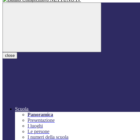
close
Scuola
Panoramica
Presentazione
I luoghi
Le persone
I numeri della scuola