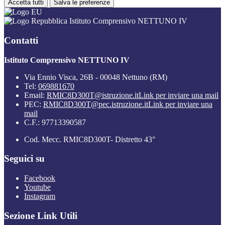
Accetta tutti
Salva le preferenze
Istituto Comprensivo NETTUNO IV
Contatti
Istituto Comprensivo NETTUNO IV
Via Ennio Visca, 26B - 00048 Nettuno (RM)
Tel:
069881670
Email:
RMIC8D300T@istruzione.it
Link per inviare una mail
PEC:
RMIC8D300T@pec.istruzione.it
Link per inviare una
mail
C.F.: 97713390587
Cod. Mecc. RMIC8D300T- Distretto 43°
Seguici su
Facebook
Youtube
Instagram
Sezione Link Utili