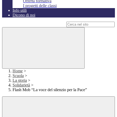
Offerta formativa
I progetti delle classi
Info utili
Dicono di noi
Campo di ricerca per le pagine del sito
Home
>
Scuola
>
La storia
>
Solidarietà
>
Flash Mob “La voce del silenzio per la Pace”