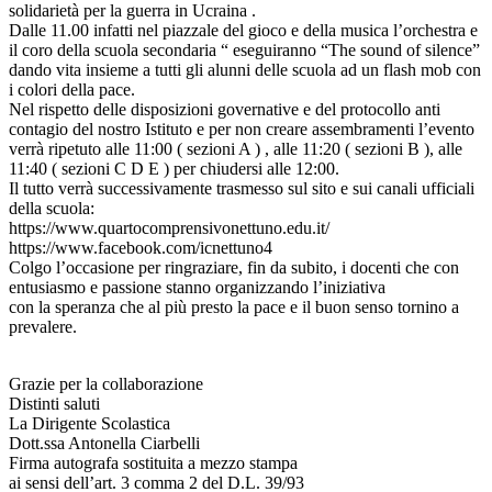
solidarietà per la guerra in Ucraina .
Dalle 11.00 infatti nel piazzale del gioco e della musica l’orchestra e
il coro della scuola secondaria “ eseguiranno “The sound of silence”
dando vita insieme a tutti gli alunni delle scuola ad un flash mob con
i colori della pace.
Nel rispetto delle disposizioni governative e del protocollo anti
contagio del nostro Istituto e per non creare assembramenti l’evento
verrà ripetuto alle 11:00 ( sezioni A ) , alle 11:20 ( sezioni B ), alle
11:40 ( sezioni C D E ) per chiudersi alle 12:00.
Il tutto verrà successivamente trasmesso sul sito e sui canali ufficiali
della scuola:
https://www.quartocomprensivonettuno.edu.it/
https://www.facebook.com/icnettuno4
Colgo l’occasione per ringraziare, fin da subito, i docenti che con
entusiasmo e passione stanno organizzando l’iniziativa
con la speranza che al più presto la pace e il buon senso tornino a
prevalere.
Grazie per la collaborazione
Distinti saluti
La Dirigente Scolastica
Dott.ssa Antonella Ciarbelli
Firma autografa sostituita a mezzo stampa
ai sensi dell’art. 3 comma 2 del D.L. 39/93