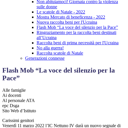
Non abituiamoci! Giornata contro la violenza
sulle donne
Le scatole di Natale - 2022
Mostra Mercato di beneficenza - 2022
Nuova raccolta beni per l'Ucraina
Flash Mob “La voce del silenzio per la Pace”
Ringraziamento per la raccolta beni destinati
all’Ucraina
Raccolta beni di prima necessità per l'Ucraina
No alla guerra!
Raccolta scatole di Natale
Generazioni connesse
Flash Mob “La voce del silenzio per la
Pace”
Alle famiglie
Ai docenti
Al personale ATA
epc Dsga
Sito Web d’Istituto
Carissimi genitori
Venerdì 11 marzo 2022 l’IC Nettuno IV darà un nuovo segnale di