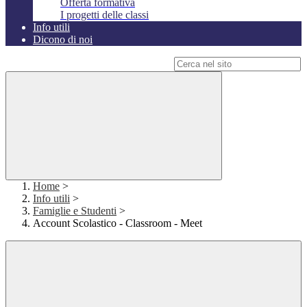
Offerta formativa
I progetti delle classi
Info utili
Dicono di noi
Campo di ricerca per le pagine del sito
Home
>
Info utili
>
Famiglie e Studenti
>
Account Scolastico - Classroom - Meet