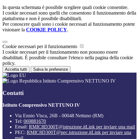
In questa schermata è possibile scegliere quali cookie consentire.
I cookie necessari sono quelli che consentono il funzionamento della
piattaforma e non è possibile disabilitarli.
Per conoscere quali sono i cookie necessari al funzionamento potete
visionare la
COOKIE POLICY
.
Cookie necessari per il funzionamento
I cookie necessari per il funzionamento non possono essere
disabilitati. È possibile consultare l'elenco nella pagina della cookie
policy.
Accetta tutti
Salva le preferenze
Istituto Comprensivo NETTUNO IV
Contatti
Istituto Comprensivo NETTUNO IV
Via Ennio Visca, 26B - 00048 Nettuno (RM)
Tel:
069881670
Email:
RMIC8D300T@istruzione.it
Link per inviare una mail
PEC:
RMIC8D300T@pec.istruzione.it
Link per inviare una
mail