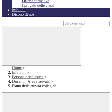
Offerta formativa
I progetti delle classi
Info utili
Dicono di noi
Campo di ricerca per le pagine del sito
Home
>
Info utili
>
Personale scolastico
>
Docenti - Area riservata
>
Piano delle attività collegiali