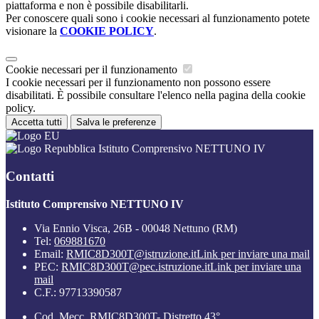
piattaforma e non è possibile disabilitarli.
Per conoscere quali sono i cookie necessari al funzionamento potete
visionare la
COOKIE POLICY
.
Cookie necessari per il funzionamento
I cookie necessari per il funzionamento non possono essere
disabilitati. È possibile consultare l'elenco nella pagina della cookie
policy.
Accetta tutti
Salva le preferenze
Istituto Comprensivo NETTUNO IV
Contatti
Istituto Comprensivo NETTUNO IV
Via Ennio Visca, 26B - 00048 Nettuno (RM)
Tel:
069881670
Email:
RMIC8D300T@istruzione.it
Link per inviare una mail
PEC:
RMIC8D300T@pec.istruzione.it
Link per inviare una
mail
C.F.: 97713390587
Cod. Mecc. RMIC8D300T- Distretto 43°