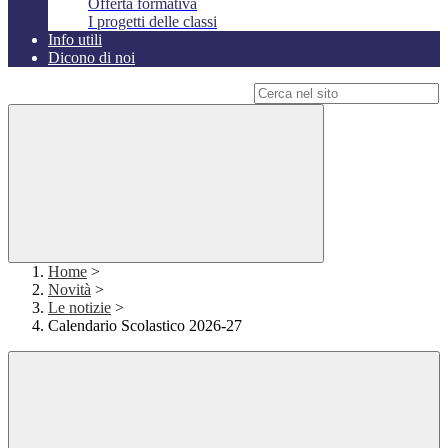
Offerta formativa
I progetti delle classi
Info utili
Dicono di noi
Campo di ricerca per le pagine del sito
Home
>
Novità
>
Le notizie
>
Calendario Scolastico 2026-27