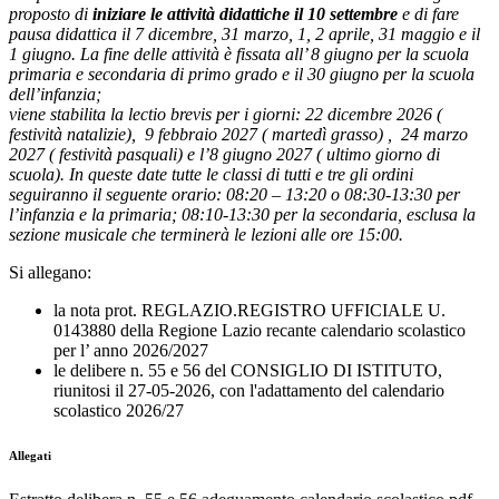
proposto di
iniziare le attività didattiche il 10 settembre
e di fare
pausa didattica il 7 dicembre, 31 marzo, 1, 2 aprile, 31 maggio e il
1 giugno. La fine delle attività è fissata all’ 8 giugno per la scuola
primaria e secondaria di primo grado e il 30 giugno per la scuola
dell’infanzia;
viene stabilita la lectio brevis per i giorni: 22 dicembre 2026 (
festività natalizie),
9 febbraio 2027 ( martedì grasso) ,
24 marzo
2027 ( festività pasquali) e l’8 giugno 2027 ( ultimo giorno di
scuola). In queste date tutte le classi di tutti e tre gli ordini
seguiranno il seguente orario: 08:20 – 13:20 o 08:30-13:30 per
l’infanzia e la primaria; 08:10-13:30 per la secondaria, esclusa la
sezione musicale che terminerà le lezioni alle ore 15:00.
Si allegano:
la nota prot. REGLAZIO.REGISTRO UFFICIALE U.
0143880 della Regione Lazio recante calendario scolastico
per l’ anno 2026/2027
le delibere n. 55 e 56 del CONSIGLIO DI ISTITUTO,
riunitosi il 27-05-2026, con l'adattamento del calendario
scolastico 2026/27
Allegati