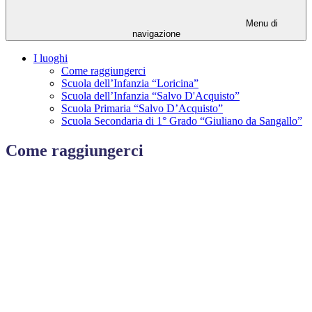
Menu di
navigazione
I luoghi
Come raggiungerci
Scuola dell’Infanzia “Loricina”
Scuola dell’Infanzia “Salvo D'Acquisto”
Scuola Primaria “Salvo D’Acquisto”
Scuola Secondaria di 1° Grado “Giuliano da Sangallo”
Come raggiungerci