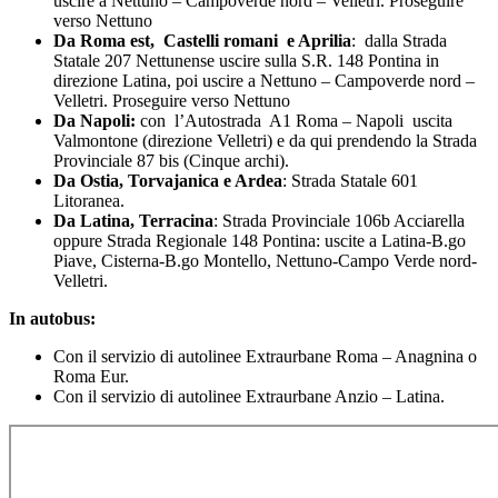
uscire a Nettuno – Campoverde nord – Velletri. Proseguire
verso Nettuno
Da Roma est, Castelli romani e Aprilia
: dalla Strada
Statale 207 Nettunense uscire sulla S.R. 148 Pontina in
direzione Latina, poi uscire a Nettuno – Campoverde nord –
Velletri. Proseguire verso Nettuno
Da Napoli:
con l’Autostrada A1 Roma – Napoli uscita
Valmontone (direzione Velletri) e da qui prendendo la Strada
Provinciale 87 bis (Cinque archi).
Da Ostia, Torvajanica e Ardea
: Strada Statale 601
Litoranea.
Da Latina, Terracina
: Strada Provinciale 106b Acciarella
oppure Strada Regionale 148 Pontina: uscite a Latina-B.go
Piave, Cisterna-B.go Montello, Nettuno-Campo Verde nord-
Velletri.
In autobus:
Con il servizio di autolinee Extraurbane Roma – Anagnina o
Roma Eur.
Con il servizio di autolinee Extraurbane Anzio – Latina.