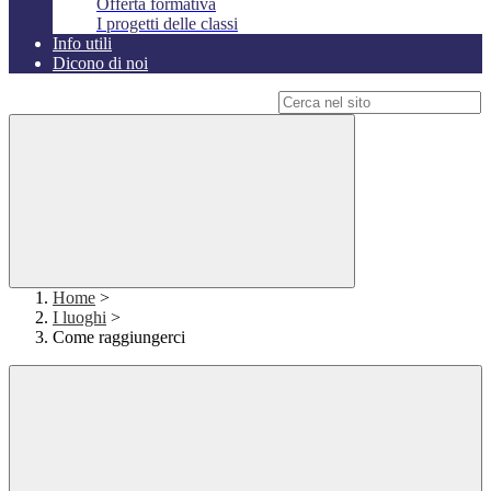
Offerta formativa
I progetti delle classi
Info utili
Dicono di noi
Campo di ricerca per le pagine del sito
Home
>
I luoghi
>
Come raggiungerci