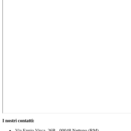
I nostri contatti:
Via Ennio Visca, 26B - 00048 Nettuno (RM)