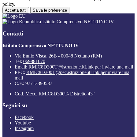
policy.
Accetta tutti
Salva le preferenze
Istituto Comprensivo NETTUNO IV
Contatti
Istituto Comprensivo NETTUNO IV
Via Ennio Visca, 26B - 00048 Nettuno (RM)
Tel:
069881670
Email:
RMIC8D300T@istruzione.it
Link per inviare una mail
PEC:
RMIC8D300T@pec.istruzione.it
Link per inviare una
mail
C.F.: 97713390587
Cod. Mecc. RMIC8D300T- Distretto 43°
Seguici su
Facebook
Youtube
Instagram