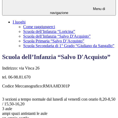
Menu di
navigazione
I luoghi
Come raggiungerci
Scuola dell’Infanzia “Loricina”
Scuola dell’Infanzia “Salvo D'Acquisto”
Scuola Primaria “Salvo D’Acquisto”
Scuola Secondaria di 1° Grado “Giuliano da Sangallo”
Scuola dell’Infanzia “Salvo D'Acquisto”
Indirizzo: via Visca 26
tel. 06-98.81.670
Codice Meccanografico:RMAA8D301P
3 sezioni a tempo normale dal lunedì al venerdì
con orario 8,20-8,50
/ 15,50-16,20
3 aule
ampi spazi antistanti le aule