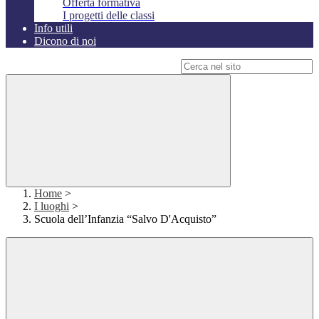
Offerta formativa
I progetti delle classi
Info utili
Dicono di noi
Campo di ricerca per le pagine del sito
Home
>
I luoghi
>
Scuola dell’Infanzia “Salvo D'Acquisto”