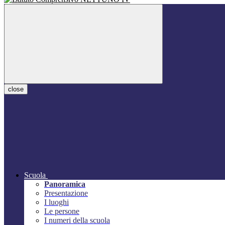
close
Scuola
Panoramica
Presentazione
I luoghi
Le persone
I numeri della scuola