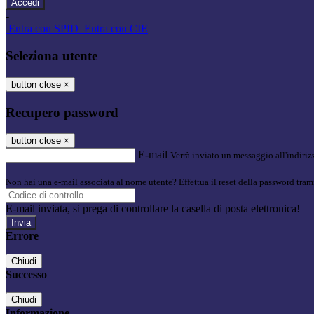
-
Entra con SPID
Entra con CIE
Seleziona utente
button close
×
Recupero password
button close
×
E-mail
Verrà inviato un messaggio all'indirizz
Non hai una e-mail associata al nome utente? Effettua il reset della password tram
E-mail inviata, si prega di controllare la casella di posta elettronica!
Errore
Chiudi
Successo
Chiudi
Informazione