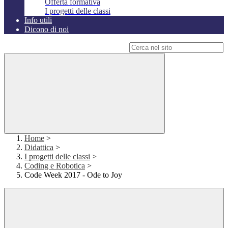
Offerta formativa
I progetti delle classi
Info utili
Dicono di noi
Campo di ricerca per le pagine del sito
Home
>
Didattica
>
I progetti delle classi
>
Coding e Robotica
>
Code Week 2017 - Ode to Joy