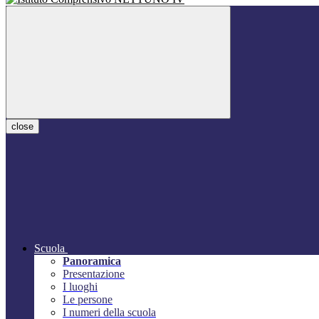
close
Scuola
Panoramica
Presentazione
I luoghi
Le persone
I numeri della scuola