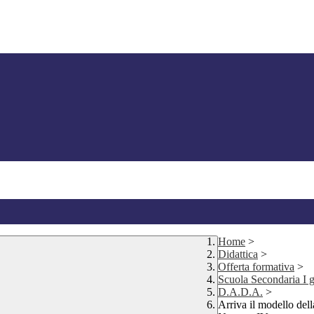
Home
>
Didattica
>
Offerta formativa
>
Scuola Secondaria I 
D.A.D.A.
>
Arriva il modello del