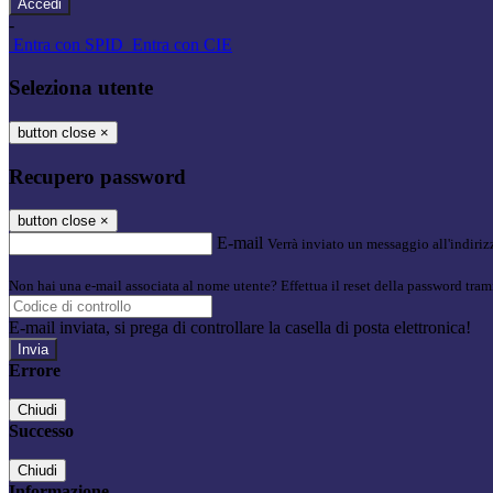
-
Entra con SPID
Entra con CIE
Seleziona utente
button close
×
Recupero password
button close
×
E-mail
Verrà inviato un messaggio all'indirizz
Non hai una e-mail associata al nome utente? Effettua il reset della password tram
E-mail inviata, si prega di controllare la casella di posta elettronica!
Errore
Chiudi
Successo
Chiudi
Informazione