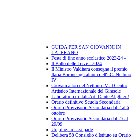
GUIDA PER SAN GIOVANNI IN
LATERANO
Festa di fine anno scolastico 2023-24 -
Il Ballo delle Terze - 2024
Il Ministro Valditara consegna il premio
Ilaria Barone agli alunni dell'I.C. Nettuno
IV
Giovani attori del Nettuno IV al Centro
Artistico Internazionale del Girasole
Laboratorio di Itali-Art: Dante Alighieri!
Orario definitivo Scuola Secondaria
Orario Provvisorio Secondaria dal 2 al 6
ottobre
Orario Provvisorio Secondaria dal 25 al
29/09
Un, due, tre…si parte
Delibera 58 Consiglio d'Istituto su Orario