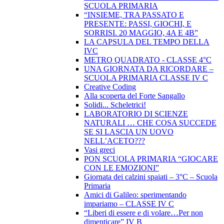
SCUOLA PRIMARIA
“INSIEME, TRA PASSATO E
PRESENTE: PASSI, GIOCHI, E
SORRISI. 20 MAGGIO, 4A E 4B”
LA CAPSULA DEL TEMPO DELLA
IVC
METRO QUADRATO - CLASSE 4°C
UNA GIORNATA DA RICORDARE –
SCUOLA PRIMARIA CLASSE IV C
Creative Coding
Alla scoperta del Forte Sangallo
Solidi... Scheletrici!
LABORATORIO DI SCIENZE
NATURALI … CHE COSA SUCCEDE
SE SI LASCIA UN UOVO
NELL’ACETO???
Vasi greci
PON SCUOLA PRIMARIA “GIOCARE
CON LE EMOZIONI”
Giornata dei calzini spaiati – 3°C – Scuola
Primaria
Amici di Galileo: sperimentando
impariamo – CLASSE IV C
“Liberi di essere e di volare…Per non
dimenticare” IV B