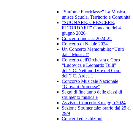
“Sinfonie Fuoriclasse” La Musica
unisce Scuola, Territorio e Comunità
“SUONARE, CRESCERE,
RICORDARE” Concerto del 4
giugno 2026
Concerto fine a.s. 2024-25
Concerto di Natale 2024
Un Concerto Memorabile: “Uniti
dalla Musica!”
Concerto dell'Orchestra e Coro
“Ludovica e Leonardo Tulli”
dell’I.C. Nettuno IV e del Coro
dell’I.C. Ardea 1
Concorso Musicale Nazionale
"Giovani Promesse"
Saggi di fine anno delle classi di
strumento musicale
Avviso - Concerto 3 maggio 2024
Sezione Strumentale: orario dal 25 al
29/9
Concerti ed esibizioni