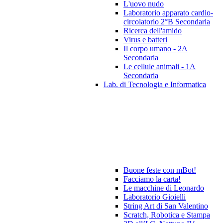
L'uovo nudo
Laboratorio apparato cardio-
circolatorio 2°B Secondaria
Ricerca dell'amido
Virus e batteri
Il corpo umano - 2A
Secondaria
Le cellule animali - 1A
Secondaria
Lab. di Tecnologia e Informatica
Buone feste con mBot!
Facciamo la carta!
Le macchine di Leonardo
Laboratorio Gioielli
String Art di San Valentino
Scratch, Robotica e Stampa