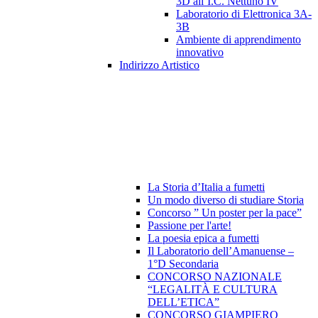
3D all’I.C. Nettuno IV
Laboratorio di Elettronica 3A-
3B
Ambiente di apprendimento
innovativo
Indirizzo Artistico
La Storia d’Italia a fumetti
Un modo diverso di studiare Storia
Concorso ” Un poster per la pace”
Passione per l'arte!
La poesia epica a fumetti
Il Laboratorio dell’Amanuense –
1°D Secondaria
CONCORSO NAZIONALE
“LEGALITÀ E CULTURA
DELL’ETICA”
CONCORSO GIAMPIERO