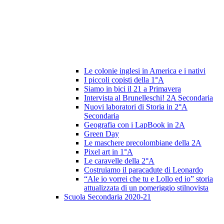
Le colonie inglesi in America e i nativi
I piccoli copisti della 1°A
Siamo in bici il 21 a Primavera
Intervista al Brunelleschi! 2A Secondaria
Nuovi laboratori di Storia in 2°A
Secondaria
Geografia con i LapBook in 2A
Green Day
Le maschere precolombiane della 2A
Pixel art in 1°A
Le caravelle della 2°A
Costruiamo il paracadute di Leonardo
“Ale io vorrei che tu e Lollo ed io” storia
attualizzata di un pomeriggio stilnovista
Scuola Secondaria 2020-21