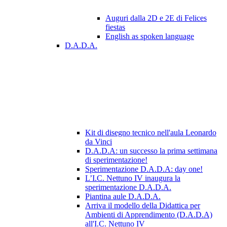
Auguri dalla 2D e 2E di Felices
fiestas
English as spoken language
D.A.D.A.
Kit di disegno tecnico nell'aula Leonardo
da Vinci
D.A.D.A: un successo la prima settimana
di sperimentazione!
Sperimentazione D.A.D.A: day one!
L’I.C. Nettuno IV inaugura la
sperimentazione D.A.D.A.
Piantina aule D.A.D.A.
Arriva il modello della Didattica per
Ambienti di Apprendimento (D.A.D.A)
all'I.C. Nettuno IV