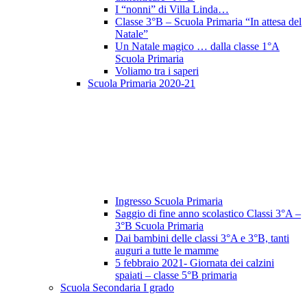
I “nonni” di Villa Linda…
Classe 3°B – Scuola Primaria “In attesa del
Natale”
Un Natale magico … dalla classe 1°A
Scuola Primaria
Voliamo tra i saperi
Scuola Primaria 2020-21
Ingresso Scuola Primaria
Saggio di fine anno scolastico Classi 3°A –
3°B Scuola Primaria
Dai bambini delle classi 3°A e 3°B, tanti
auguri a tutte le mamme
5 febbraio 2021- Giornata dei calzini
spaiati – classe 5°B primaria
Scuola Secondaria I grado