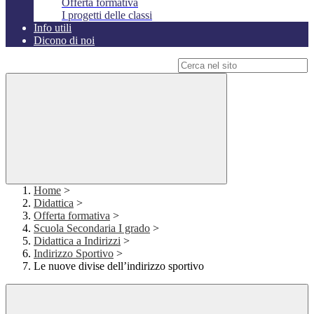
Offerta formativa
I progetti delle classi
Info utili
Dicono di noi
Campo di ricerca per le pagine del sito
Home
>
Didattica
>
Offerta formativa
>
Scuola Secondaria I grado
>
Didattica a Indirizzi
>
Indirizzo Sportivo
>
Le nuove divise dell’indirizzo sportivo