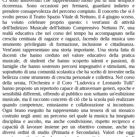
Ci sono anniversari che rappresentano molto più di una semplice
ricorrenza. Sono occasioni per fermarsi, guardarsi indietro e
prendere consapevolezza del percorso compiuto. Il concerto che si è
svolto presso il Teatro Spazio Vitale di Nettuno, il 4 giugno scorso,
ha voluto celebrare proprio questo: i vent'anni di attività
dell'Indirizzo Musicale dell'Istituto Comprensivo Nettuno IV, una
realtà educativa che nel corso del tempo ha accompagnato nella
crescita centinaia di ragazze e ragazzi, facendo della musica uno
strumento privilegiato di formazione, inclusione e cittadinanza.
Vent'anni rappresentano una storia importante. Una storia fatta di
docenti che hanno creduto nel valore educativo della pratica
musicale, di studenti che hanno scoperto talenti e passioni, di
famiglie che hanno sostenuto percorsi impegnativi e stimolanti, ma
soprattutto di una comunità scolastica che ha scelto di investire nella
bellezza come strumento di crescita personale e collettiva. Nel corso
della serata, l'Orchestra e il Coro "Ludovica e Leonardo Tulli"
hanno proposto un repertorio capace di attraversare generi, epoche e
sensibilità differenti, offrendo al pubblico non soltanto un'esibizione
musicale, ma il racconto concreto di ciò che la scuola può realizzare
quando competenze, entusiasmo e collaborazione si incontrano.
Ogni brano eseguito ha rappresentato una tessera di un mosaico
costruito negli anni: un percorso nel quale la musica ha insegnato
disciplina e ascolto, ma anche condivisione, rispetto reciproco e
capacità di lavorare insieme per un obiettivo comune, anche tra
diversi ordini di studio (Primaria e Secondaria). Valori che oggi