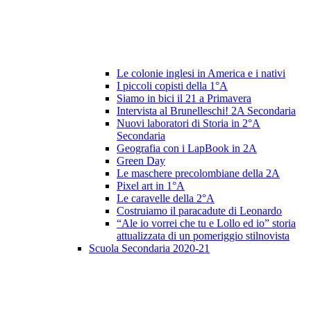
Le colonie inglesi in America e i nativi
I piccoli copisti della 1°A
Siamo in bici il 21 a Primavera
Intervista al Brunelleschi! 2A Secondaria
Nuovi laboratori di Storia in 2°A
Secondaria
Geografia con i LapBook in 2A
Green Day
Le maschere precolombiane della 2A
Pixel art in 1°A
Le caravelle della 2°A
Costruiamo il paracadute di Leonardo
“Ale io vorrei che tu e Lollo ed io” storia
attualizzata di un pomeriggio stilnovista
Scuola Secondaria 2020-21