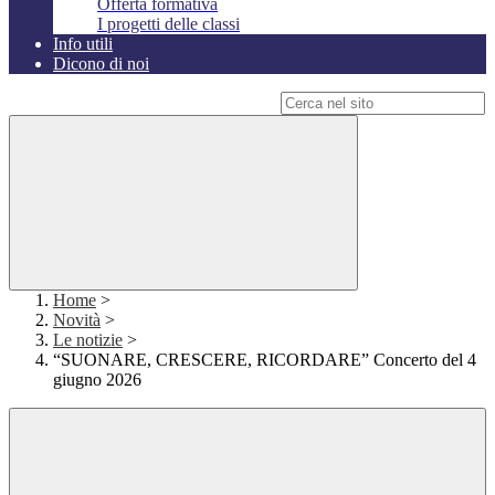
Offerta formativa
I progetti delle classi
Info utili
Dicono di noi
Campo di ricerca per le pagine del sito
Home
>
Novità
>
Le notizie
>
“SUONARE, CRESCERE, RICORDARE” Concerto del 4
giugno 2026