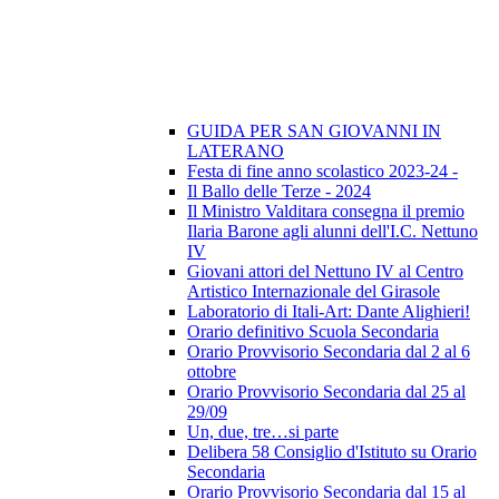
GUIDA PER SAN GIOVANNI IN
LATERANO
Festa di fine anno scolastico 2023-24 -
Il Ballo delle Terze - 2024
Il Ministro Valditara consegna il premio
Ilaria Barone agli alunni dell'I.C. Nettuno
IV
Giovani attori del Nettuno IV al Centro
Artistico Internazionale del Girasole
Laboratorio di Itali-Art: Dante Alighieri!
Orario definitivo Scuola Secondaria
Orario Provvisorio Secondaria dal 2 al 6
ottobre
Orario Provvisorio Secondaria dal 25 al
29/09
Un, due, tre…si parte
Delibera 58 Consiglio d'Istituto su Orario
Secondaria
Orario Provvisorio Secondaria dal 15 al