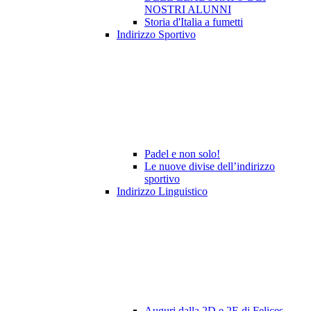
NOSTRI ALUNNI
Storia d'Italia a fumetti
Indirizzo Sportivo
Padel e non solo!
Le nuove divise dell’indirizzo
sportivo
Indirizzo Linguistico
Auguri dalla 2D e 2E di Felices