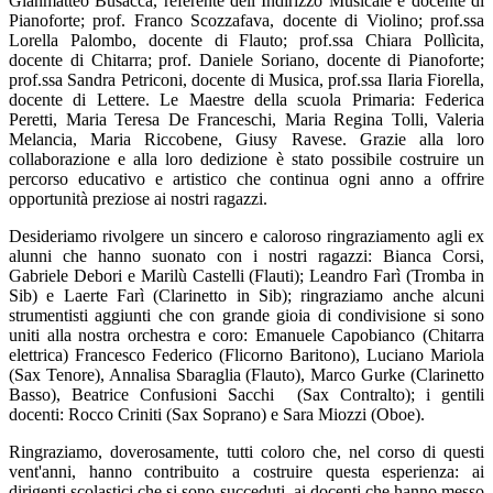
Gianmatteo Busacca, referente dell’Indirizzo Musicale e docente di
Pianoforte; prof. Franco Scozzafava, docente di Violino; prof.ssa
Lorella Palombo, docente di Flauto; prof.ssa Chiara Pollìcita,
docente di Chitarra; prof. Daniele Soriano, docente di Pianoforte;
prof.ssa Sandra Petriconi, docente di Musica, prof.ssa Ilaria Fiorella,
docente di Lettere. Le Maestre della scuola Primaria: Federica
Peretti, Maria Teresa De Franceschi, Maria Regina Tolli, Valeria
Melancia, Maria Riccobene, Giusy Ravese. Grazie alla loro
collaborazione e alla loro dedizione è stato possibile costruire un
percorso educativo e artistico che continua ogni anno a offrire
opportunità preziose ai nostri ragazzi.
Desideriamo rivolgere un sincero e caloroso ringraziamento agli ex
alunni che hanno suonato con i nostri ragazzi: Bianca Corsi,
Gabriele Debori e Marilù Castelli (Flauti); Leandro Farì (Tromba in
Sib) e Laerte Farì (Clarinetto in Sib); ringraziamo anche alcuni
strumentisti aggiunti che con grande gioia di condivisione si sono
uniti alla nostra orchestra e coro: Emanuele Capobianco (Chitarra
elettrica) Francesco Federico (Flicorno Baritono), Luciano Mariola
(Sax Tenore), Annalisa Sbaraglia (Flauto), Marco Gurke (Clarinetto
Basso), Beatrice Confusioni Sacchi (Sax Contralto); i gentili
docenti: Rocco Criniti (Sax Soprano) e Sara Miozzi (Oboe).
Ringraziamo, doverosamente, tutti coloro che, nel corso di questi
vent'anni, hanno contribuito a costruire questa esperienza: ai
dirigenti scolastici che si sono succeduti, ai docenti che hanno messo