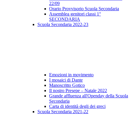
22/09
Orario Provvisorio Scuola Secondaria
Assemblea genitori classi 1°
SECONDARIA
Scuola Secondaria 2022-23
Emozioni in movimento
I mosaici di Dante
Manoscritto Gotico
Il nostro Presepe – Natale 2022
Grande affluenza all'Openday della Scuola
Secondaria
Carta di identità degli dei greci
Scuola Secondaria 2021-22