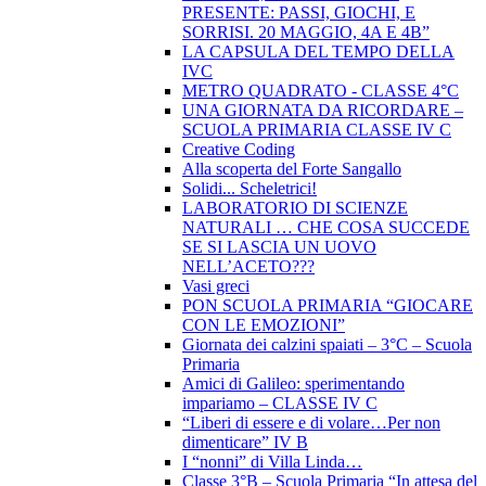
PRESENTE: PASSI, GIOCHI, E
SORRISI. 20 MAGGIO, 4A E 4B”
LA CAPSULA DEL TEMPO DELLA
IVC
METRO QUADRATO - CLASSE 4°C
UNA GIORNATA DA RICORDARE –
SCUOLA PRIMARIA CLASSE IV C
Creative Coding
Alla scoperta del Forte Sangallo
Solidi... Scheletrici!
LABORATORIO DI SCIENZE
NATURALI … CHE COSA SUCCEDE
SE SI LASCIA UN UOVO
NELL’ACETO???
Vasi greci
PON SCUOLA PRIMARIA “GIOCARE
CON LE EMOZIONI”
Giornata dei calzini spaiati – 3°C – Scuola
Primaria
Amici di Galileo: sperimentando
impariamo – CLASSE IV C
“Liberi di essere e di volare…Per non
dimenticare” IV B
I “nonni” di Villa Linda…
Classe 3°B – Scuola Primaria “In attesa del