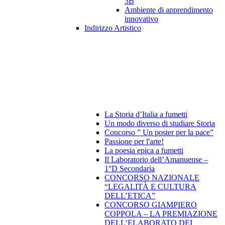
3B
Ambiente di apprendimento
innovativo
Indirizzo Artistico
La Storia d’Italia a fumetti
Un modo diverso di studiare Storia
Concorso ” Un poster per la pace”
Passione per l'arte!
La poesia epica a fumetti
Il Laboratorio dell’Amanuense –
1°D Secondaria
CONCORSO NAZIONALE
“LEGALITÀ E CULTURA
DELL’ETICA”
CONCORSO GIAMPIERO
COPPOLA – LA PREMIAZIONE
DELL’ELABORATO DEI