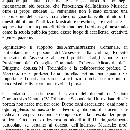
appaiono più attuali che mai e che costituiscono uno degli
insegnamenti più preziosi che l'esperienza dell'Indirizzo Musicale
offre ai propri studenti. Il ventennale non è stato soltanto una
celebrazione del passato, ma anche uno sguardo rivolto al futuro. In
questi ultimi anni l'Indirizzo Musicale è cresciuto, si è evoluto e ha
saputo diventare un punto di riferimento per il territorio, dimostrando
come la scuola pubblica possa essere luogo di eccellenza, creatività
e partecipazione.
Significativo il supporto dell'Amministrazione Comunale, in
particolare nelle persone dell’Assessore alla Cultura, Roberto
Imperato, dell’assessore ai lavori pubblici, Luigi Iannone, del
Presidente del Consiglio Comunale, Roberto Alicandri; della
Dirigente, dott.ssa M. Troianiello e la collaboratrice prof.ssa C.
Mascolo, della prof.ssa Ilaria Fiorella, testimoniano quanto sia
importante la collaborazione tra istituzioni nella costruzione di
percorsi educativi e culturali rivolti ai giovani.
Ci teniamo a sottolineare il lavoro dei docenti dell’Istituto
Comprensivo Nettuno IV, Primaria e Secondaria! Un risultato di tale
portata non nasce mai per caso. Dietro ogni esecuzione, ogni nota e
ogni applauso si nasconde il lavoro quotidiano di docenti che
dedicano tempo, passione e competenze alla crescita dei propri
studenti. Crediamo sia doveroso nominarli tutti! Un ringraziamento
particolare va pertanto ai docenti dell’Indirizzo Musicale: prof.