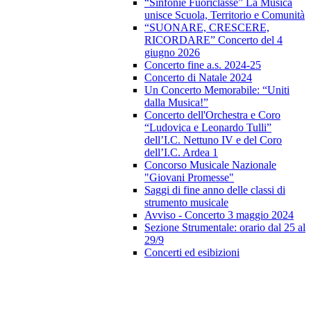
“Sinfonie Fuoriclasse” La Musica
unisce Scuola, Territorio e Comunità
“SUONARE, CRESCERE,
RICORDARE” Concerto del 4
giugno 2026
Concerto fine a.s. 2024-25
Concerto di Natale 2024
Un Concerto Memorabile: “Uniti
dalla Musica!”
Concerto dell'Orchestra e Coro
“Ludovica e Leonardo Tulli”
dell’I.C. Nettuno IV e del Coro
dell’I.C. Ardea 1
Concorso Musicale Nazionale
"Giovani Promesse"
Saggi di fine anno delle classi di
strumento musicale
Avviso - Concerto 3 maggio 2024
Sezione Strumentale: orario dal 25 al
29/9
Concerti ed esibizioni