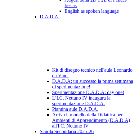
fiestas
English as spoken language
D.A.D.A.
Kit di disegno tecnico nell'aula Leonardo
da Vinci
D.A.D.A: un successo la prima settimana
di sperimentazione!
Sperimentazione D.A.D.A: day one!
L’I.C. Nettuno IV inaugura la
sperimentazione D.A.D.A.
Piantina aule D.A.D.A.
Arriva il modello della Didattica per
Ambienti di Apprendimento (D.A.D.A)
all'I.C. Nettuno IV
Scuola Secondaria 2025-26