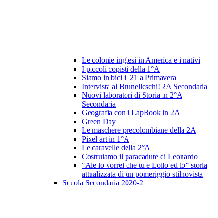
Le colonie inglesi in America e i nativi
I piccoli copisti della 1°A
Siamo in bici il 21 a Primavera
Intervista al Brunelleschi! 2A Secondaria
Nuovi laboratori di Storia in 2°A
Secondaria
Geografia con i LapBook in 2A
Green Day
Le maschere precolombiane della 2A
Pixel art in 1°A
Le caravelle della 2°A
Costruiamo il paracadute di Leonardo
“Ale io vorrei che tu e Lollo ed io” storia
attualizzata di un pomeriggio stilnovista
Scuola Secondaria 2020-21