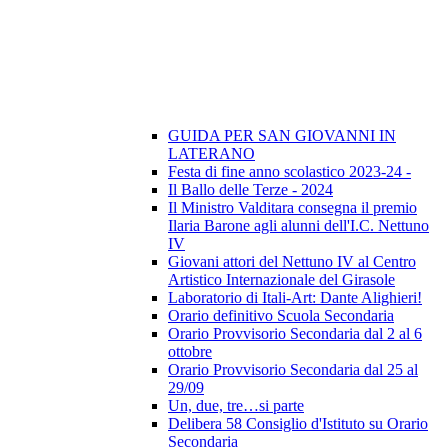
GUIDA PER SAN GIOVANNI IN
LATERANO
Festa di fine anno scolastico 2023-24 -
Il Ballo delle Terze - 2024
Il Ministro Valditara consegna il premio
Ilaria Barone agli alunni dell'I.C. Nettuno
IV
Giovani attori del Nettuno IV al Centro
Artistico Internazionale del Girasole
Laboratorio di Itali-Art: Dante Alighieri!
Orario definitivo Scuola Secondaria
Orario Provvisorio Secondaria dal 2 al 6
ottobre
Orario Provvisorio Secondaria dal 25 al
29/09
Un, due, tre…si parte
Delibera 58 Consiglio d'Istituto su Orario
Secondaria