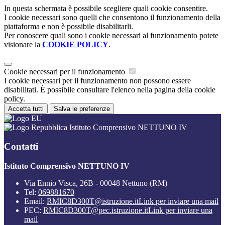
In questa schermata è possibile scegliere quali cookie consentire.
I cookie necessari sono quelli che consentono il funzionamento della
piattaforma e non è possibile disabilitarli.
Per conoscere quali sono i cookie necessari al funzionamento potete
visionare la
COOKIE POLICY
.
Cookie necessari per il funzionamento
I cookie necessari per il funzionamento non possono essere
disabilitati. È possibile consultare l'elenco nella pagina della cookie
policy.
Accetta tutti
Salva le preferenze
Istituto Comprensivo NETTUNO IV
Contatti
Istituto Comprensivo NETTUNO IV
Via Ennio Visca, 26B - 00048 Nettuno (RM)
Tel:
069881670
Email:
RMIC8D300T@istruzione.it
Link per inviare una mail
PEC:
RMIC8D300T@pec.istruzione.it
Link per inviare una
mail