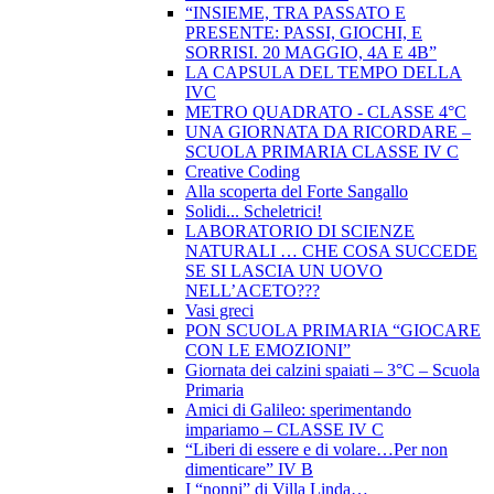
“INSIEME, TRA PASSATO E
PRESENTE: PASSI, GIOCHI, E
SORRISI. 20 MAGGIO, 4A E 4B”
LA CAPSULA DEL TEMPO DELLA
IVC
METRO QUADRATO - CLASSE 4°C
UNA GIORNATA DA RICORDARE –
SCUOLA PRIMARIA CLASSE IV C
Creative Coding
Alla scoperta del Forte Sangallo
Solidi... Scheletrici!
LABORATORIO DI SCIENZE
NATURALI … CHE COSA SUCCEDE
SE SI LASCIA UN UOVO
NELL’ACETO???
Vasi greci
PON SCUOLA PRIMARIA “GIOCARE
CON LE EMOZIONI”
Giornata dei calzini spaiati – 3°C – Scuola
Primaria
Amici di Galileo: sperimentando
impariamo – CLASSE IV C
“Liberi di essere e di volare…Per non
dimenticare” IV B
I “nonni” di Villa Linda…