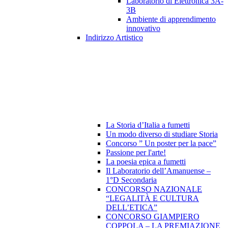
Laboratorio di Elettronica 3A-
3B
Ambiente di apprendimento
innovativo
Indirizzo Artistico
La Storia d’Italia a fumetti
Un modo diverso di studiare Storia
Concorso ” Un poster per la pace”
Passione per l'arte!
La poesia epica a fumetti
Il Laboratorio dell’Amanuense –
1°D Secondaria
CONCORSO NAZIONALE
“LEGALITÀ E CULTURA
DELL’ETICA”
CONCORSO GIAMPIERO
COPPOLA – LA PREMIAZIONE