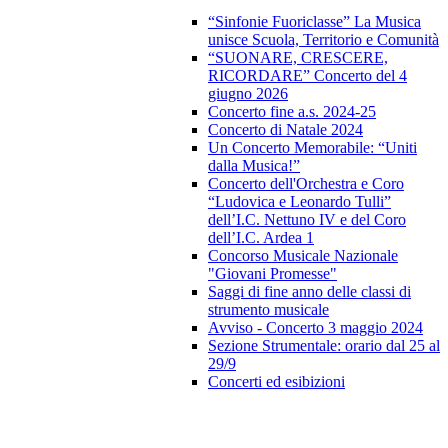
“Sinfonie Fuoriclasse” La Musica
unisce Scuola, Territorio e Comunità
“SUONARE, CRESCERE,
RICORDARE” Concerto del 4
giugno 2026
Concerto fine a.s. 2024-25
Concerto di Natale 2024
Un Concerto Memorabile: “Uniti
dalla Musica!”
Concerto dell'Orchestra e Coro
“Ludovica e Leonardo Tulli”
dell’I.C. Nettuno IV e del Coro
dell’I.C. Ardea 1
Concorso Musicale Nazionale
"Giovani Promesse"
Saggi di fine anno delle classi di
strumento musicale
Avviso - Concerto 3 maggio 2024
Sezione Strumentale: orario dal 25 al
29/9
Concerti ed esibizioni