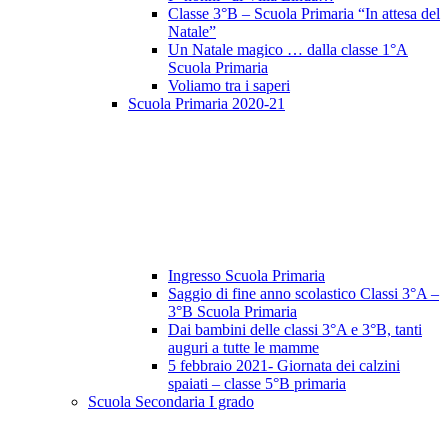
Classe 3°B – Scuola Primaria “In attesa del
Natale”
Un Natale magico … dalla classe 1°A
Scuola Primaria
Voliamo tra i saperi
Scuola Primaria 2020-21
Ingresso Scuola Primaria
Saggio di fine anno scolastico Classi 3°A –
3°B Scuola Primaria
Dai bambini delle classi 3°A e 3°B, tanti
auguri a tutte le mamme
5 febbraio 2021- Giornata dei calzini
spaiati – classe 5°B primaria
Scuola Secondaria I grado