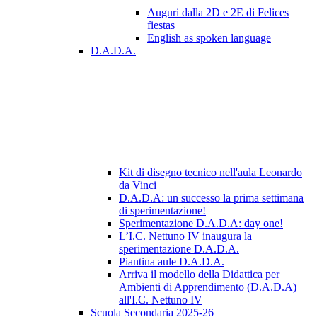
Auguri dalla 2D e 2E di Felices
fiestas
English as spoken language
D.A.D.A.
Kit di disegno tecnico nell'aula Leonardo
da Vinci
D.A.D.A: un successo la prima settimana
di sperimentazione!
Sperimentazione D.A.D.A: day one!
L’I.C. Nettuno IV inaugura la
sperimentazione D.A.D.A.
Piantina aule D.A.D.A.
Arriva il modello della Didattica per
Ambienti di Apprendimento (D.A.D.A)
all'I.C. Nettuno IV
Scuola Secondaria 2025-26