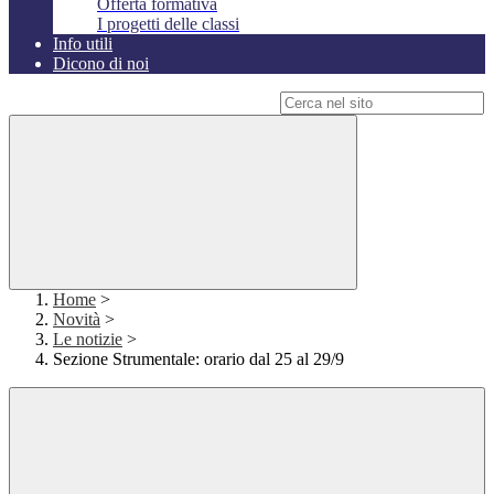
Offerta formativa
I progetti delle classi
Info utili
Dicono di noi
Campo di ricerca per le pagine del sito
Home
>
Novità
>
Le notizie
>
Sezione Strumentale: orario dal 25 al 29/9