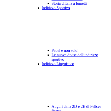
Storia d'Italia a fumetti
Indirizzo Sportivo
Padel e non solo!
Le nuove divise dell’indirizzo
sportivo
Indirizzo Linguistico
Auguri dalla 2D e 2E di Felices
fiestas