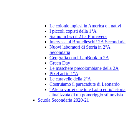
Le colonie inglesi in America e i nativi
I piccoli copisti della 1°A
Siamo in bici il 21 a Primavera
Intervista al Brunelleschi! 2A Secondaria
Nuovi laboratori di Storia in 2°A
Secondaria
Geografia con i LapBook in 2A
Green Day
Le maschere precolombiane della 2A
Pixel art in 1°A
Le caravelle della 2°A
Costruiamo il paracadute di Leonardo
“Ale io vorrei che tu e Lollo ed io” storia
attualizzata di un pomeriggio stilnovista
Scuola Secondaria 2020-21