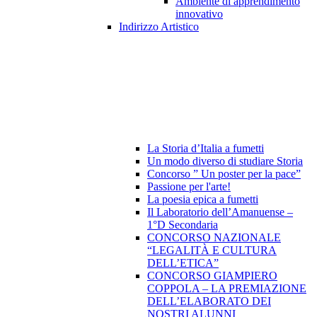
Ambiente di apprendimento
innovativo
Indirizzo Artistico
La Storia d’Italia a fumetti
Un modo diverso di studiare Storia
Concorso ” Un poster per la pace”
Passione per l'arte!
La poesia epica a fumetti
Il Laboratorio dell’Amanuense –
1°D Secondaria
CONCORSO NAZIONALE
“LEGALITÀ E CULTURA
DELL’ETICA”
CONCORSO GIAMPIERO
COPPOLA – LA PREMIAZIONE
DELL’ELABORATO DEI
NOSTRI ALUNNI