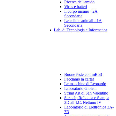
Ricerca dell'amido
Virus e batteri
Il corpo umano - 2A
Secondaria
Le cellule animali - 1A
Secondaria
Lab. di Tecnologia e Informatica
Buone feste con mBot!
Facciamo la carta!
Le macchine di Leonardo
Laboratorio Gioielli
String Art di San Valentino
Scratch, Robotica e Stampa
3D all’I.C. Nettuno IV
Laboratorio di Elettronica 3A-
3B