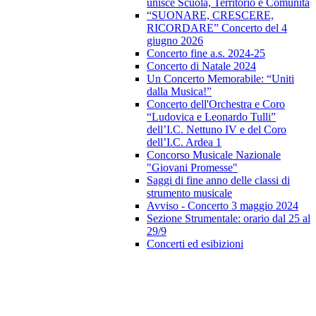
unisce Scuola, Territorio e Comunità
“SUONARE, CRESCERE,
RICORDARE” Concerto del 4
giugno 2026
Concerto fine a.s. 2024-25
Concerto di Natale 2024
Un Concerto Memorabile: “Uniti
dalla Musica!”
Concerto dell'Orchestra e Coro
“Ludovica e Leonardo Tulli”
dell’I.C. Nettuno IV e del Coro
dell’I.C. Ardea 1
Concorso Musicale Nazionale
"Giovani Promesse"
Saggi di fine anno delle classi di
strumento musicale
Avviso - Concerto 3 maggio 2024
Sezione Strumentale: orario dal 25 al
29/9
Concerti ed esibizioni