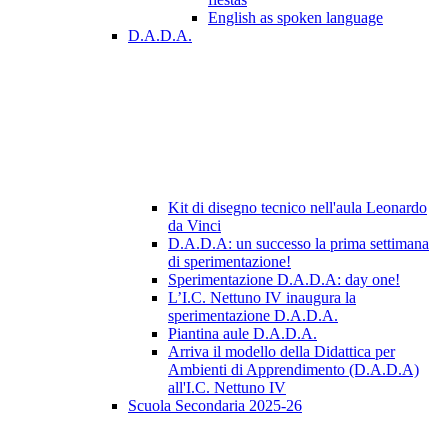
English as spoken language
D.A.D.A.
Kit di disegno tecnico nell'aula Leonardo
da Vinci
D.A.D.A: un successo la prima settimana
di sperimentazione!
Sperimentazione D.A.D.A: day one!
L’I.C. Nettuno IV inaugura la
sperimentazione D.A.D.A.
Piantina aule D.A.D.A.
Arriva il modello della Didattica per
Ambienti di Apprendimento (D.A.D.A)
all'I.C. Nettuno IV
Scuola Secondaria 2025-26