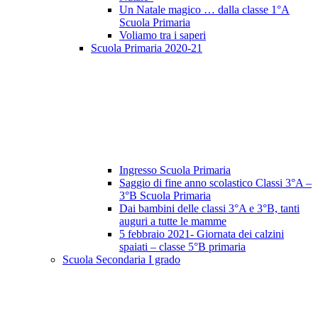
Un Natale magico … dalla classe 1°A
Scuola Primaria
Voliamo tra i saperi
Scuola Primaria 2020-21
Ingresso Scuola Primaria
Saggio di fine anno scolastico Classi 3°A –
3°B Scuola Primaria
Dai bambini delle classi 3°A e 3°B, tanti
auguri a tutte le mamme
5 febbraio 2021- Giornata dei calzini
spaiati – classe 5°B primaria
Scuola Secondaria I grado