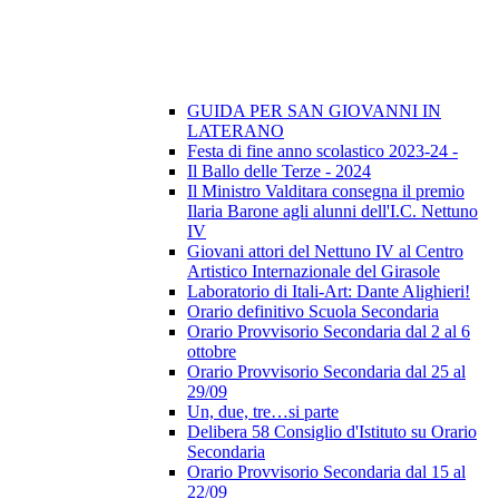
GUIDA PER SAN GIOVANNI IN
LATERANO
Festa di fine anno scolastico 2023-24 -
Il Ballo delle Terze - 2024
Il Ministro Valditara consegna il premio
Ilaria Barone agli alunni dell'I.C. Nettuno
IV
Giovani attori del Nettuno IV al Centro
Artistico Internazionale del Girasole
Laboratorio di Itali-Art: Dante Alighieri!
Orario definitivo Scuola Secondaria
Orario Provvisorio Secondaria dal 2 al 6
ottobre
Orario Provvisorio Secondaria dal 25 al
29/09
Un, due, tre…si parte
Delibera 58 Consiglio d'Istituto su Orario
Secondaria
Orario Provvisorio Secondaria dal 15 al
22/09