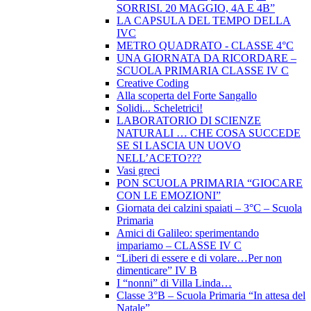
SORRISI. 20 MAGGIO, 4A E 4B”
LA CAPSULA DEL TEMPO DELLA
IVC
METRO QUADRATO - CLASSE 4°C
UNA GIORNATA DA RICORDARE –
SCUOLA PRIMARIA CLASSE IV C
Creative Coding
Alla scoperta del Forte Sangallo
Solidi... Scheletrici!
LABORATORIO DI SCIENZE
NATURALI … CHE COSA SUCCEDE
SE SI LASCIA UN UOVO
NELL’ACETO???
Vasi greci
PON SCUOLA PRIMARIA “GIOCARE
CON LE EMOZIONI”
Giornata dei calzini spaiati – 3°C – Scuola
Primaria
Amici di Galileo: sperimentando
impariamo – CLASSE IV C
“Liberi di essere e di volare…Per non
dimenticare” IV B
I “nonni” di Villa Linda…
Classe 3°B – Scuola Primaria “In attesa del
Natale”