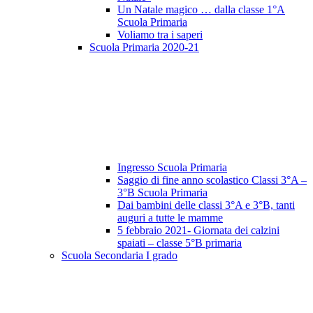
Un Natale magico … dalla classe 1°A
Scuola Primaria
Voliamo tra i saperi
Scuola Primaria 2020-21
Ingresso Scuola Primaria
Saggio di fine anno scolastico Classi 3°A –
3°B Scuola Primaria
Dai bambini delle classi 3°A e 3°B, tanti
auguri a tutte le mamme
5 febbraio 2021- Giornata dei calzini
spaiati – classe 5°B primaria
Scuola Secondaria I grado