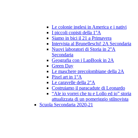
Le colonie inglesi in America e i nativi
I piccoli copisti della 1°A
Siamo in bici il 21 a Primavera
Intervista al Brunelleschi! 2A Secondaria
Nuovi laboratori di Storia in 2°A
Secondaria
Geografia con i LapBook in 2A
Green Day
Le maschere precolombiane della 2A
Pixel art in 1°A
Le caravelle della 2°A
Costruiamo il paracadute di Leonardo
“Ale io vorrei che tu e Lollo ed io” storia
attualizzata di un pomeriggio stilnovista
Scuola Secondaria 2020-21