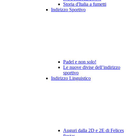
Storia d'Italia a fumetti
Indirizzo Sportivo
Padel e non solo!
Le nuove divise dell’indirizzo
sportivo
Indirizzo Linguistico
Auguri dalla 2D e 2E di Felices
fiestas