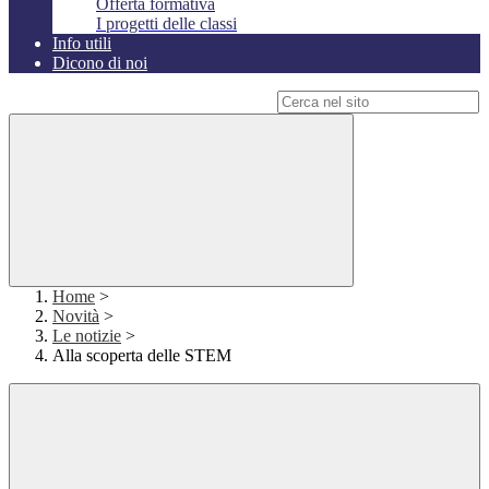
Offerta formativa
I progetti delle classi
Info utili
Dicono di noi
Campo di ricerca per le pagine del sito
Home
>
Novità
>
Le notizie
>
Alla scoperta delle STEM