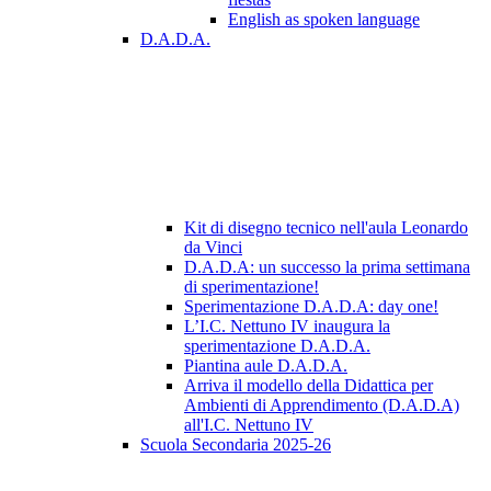
English as spoken language
D.A.D.A.
Kit di disegno tecnico nell'aula Leonardo
da Vinci
D.A.D.A: un successo la prima settimana
di sperimentazione!
Sperimentazione D.A.D.A: day one!
L’I.C. Nettuno IV inaugura la
sperimentazione D.A.D.A.
Piantina aule D.A.D.A.
Arriva il modello della Didattica per
Ambienti di Apprendimento (D.A.D.A)
all'I.C. Nettuno IV
Scuola Secondaria 2025-26