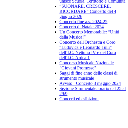
unisce Scuola, Territorio e Comunità
“SUONARE, CRESCERE,
RICORDARE” Concerto del 4
giugno 2026
Concerto fine a.s. 2024-25
Concerto di Natale 2024
Un Concerto Memorabile: “Uniti
dalla Musica!”
Concerto dell'Orchestra e Coro
“Ludovica e Leonardo Tulli”
dell’I.C. Nettuno IV e del Coro
dell’I.C. Ardea 1
Concorso Musicale Nazionale
"Giovani Promesse"
Saggi di fine anno delle classi di
strumento musicale
Avviso - Concerto 3 maggio 2024
Sezione Strumentale: orario dal 25 al
29/9
Concerti ed esibizioni