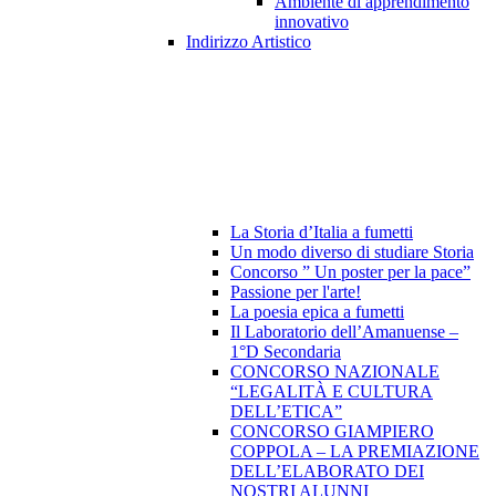
Ambiente di apprendimento
innovativo
Indirizzo Artistico
La Storia d’Italia a fumetti
Un modo diverso di studiare Storia
Concorso ” Un poster per la pace”
Passione per l'arte!
La poesia epica a fumetti
Il Laboratorio dell’Amanuense –
1°D Secondaria
CONCORSO NAZIONALE
“LEGALITÀ E CULTURA
DELL’ETICA”
CONCORSO GIAMPIERO
COPPOLA – LA PREMIAZIONE
DELL’ELABORATO DEI
NOSTRI ALUNNI