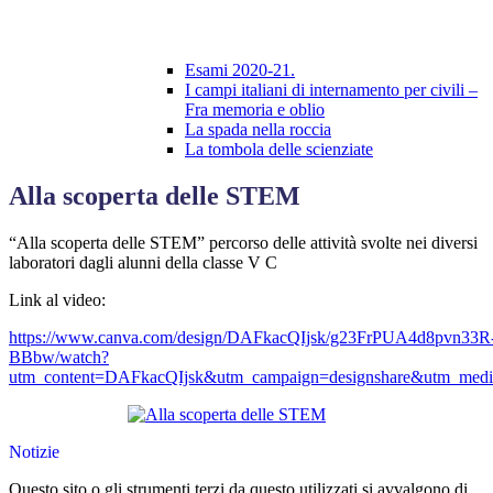
Esami 2020-21.
I campi italiani di internamento per civili –
Fra memoria e oblio
La spada nella roccia
La tombola delle scienziate
Alla scoperta delle STEM
“Alla scoperta delle STEM” percorso delle attività svolte nei diversi
laboratori dagli alunni della classe V C
Link al video:
https://www.canva.com/design/DAFkacQIjsk/g23FrPUA4d8pvn33R
BBbw/watch?
utm_content=DAFkacQIjsk&utm_campaign=designshare&utm_mediu
Notizie
Questo sito o gli strumenti terzi da questo utilizzati si avvalgono di