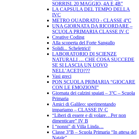
SORRISI. 20 MAGGIO, 4A E 4B”
LA CAPSULA DEL TEMPO DELLA
IVC
METRO QUADRATO - CLASSE 4°C
UNA GIORNATA DA RICORDARE –
SCUOLA PRIMARIA CLASSE IV C
Creative Coding
Alla scoperta del Forte Sangallo
Solidi... Scheletrici!
LABORATORIO DI SCIENZE
NATURALI … CHE COSA SUCCEDE
SE SI LASCIA UN UOVO
NELL’ACETO???
Vasi greci
PON SCUOLA PRIMARIA “GIOCARE
CON LE EMOZIONI”
Giornata dei calzini spaiati – 3°C – Scuola
Primaria
Amici di Galileo: sperimentando
impariamo – CLASSE IV C
“Liberi di essere e di volare…Per non
dimenticare” IV B
I “nonni” di Villa Linda…
Classe 3°B – Scuola Primaria “In attesa del
Natale”