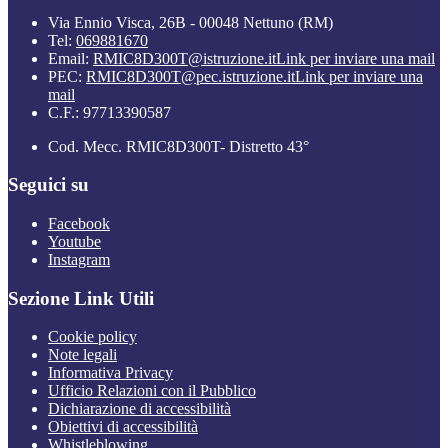
Via Ennio Visca, 26B - 00048 Nettuno (RM)
Tel:
069881670
Email:
RMIC8D300T@istruzione.it
Link per inviare una mail
PEC:
RMIC8D300T@pec.istruzione.it
Link per inviare una
mail
C.F.: 97713390587
Cod. Mecc. RMIC8D300T- Distretto 43°
Seguici su
Facebook
Youtube
Instagram
Sezione Link Utili
Cookie policy
Note legali
Informativa Privacy
Ufficio Relazioni con il Pubblico
Dichiarazione di accessibilità
Obiettivi di accessibilità
Whistleblowing