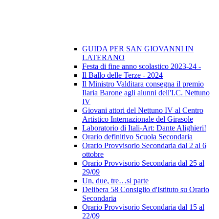
GUIDA PER SAN GIOVANNI IN
LATERANO
Festa di fine anno scolastico 2023-24 -
Il Ballo delle Terze - 2024
Il Ministro Valditara consegna il premio
Ilaria Barone agli alunni dell'I.C. Nettuno
IV
Giovani attori del Nettuno IV al Centro
Artistico Internazionale del Girasole
Laboratorio di Itali-Art: Dante Alighieri!
Orario definitivo Scuola Secondaria
Orario Provvisorio Secondaria dal 2 al 6
ottobre
Orario Provvisorio Secondaria dal 25 al
29/09
Un, due, tre…si parte
Delibera 58 Consiglio d'Istituto su Orario
Secondaria
Orario Provvisorio Secondaria dal 15 al
22/09