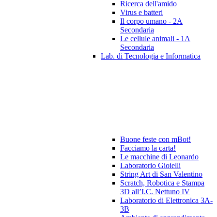
Ricerca dell'amido
Virus e batteri
Il corpo umano - 2A
Secondaria
Le cellule animali - 1A
Secondaria
Lab. di Tecnologia e Informatica
Buone feste con mBot!
Facciamo la carta!
Le macchine di Leonardo
Laboratorio Gioielli
String Art di San Valentino
Scratch, Robotica e Stampa
3D all’I.C. Nettuno IV
Laboratorio di Elettronica 3A-
3B