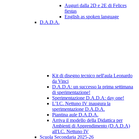
Auguri dalla 2D e 2E di Felices
fiestas
English as spoken language
D.A.D.A.
Kit di disegno tecnico nell'aula Leonardo
da Vinci
D.A.D.A: un successo la prima settimana
di sperimentazione!
Sperimentazione D.A.D.A: day one!
L’I.C. Nettuno IV inaugura la
sperimentazione D.A.D.A.
Piantina aule D.A.D.A.
Arriva il modello della Didattica per
Ambienti di Apprendimento (D.A.D.A)
all'I.C. Nettuno IV
Scuola Secondaria 2025-26