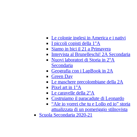
Le colonie inglesi in America e i nativi
I piccoli copisti della 1°A
Siamo in bici il 21 a Primavera
Intervista al Brunelleschi! 2A Secondaria
Nuovi laboratori di Storia in 2°A
Secondaria
Geografia con i LapBook in 2A
Green Day
Le maschere precolombiane della 2A
Pixel art in 1°A
Le caravelle della 2°A
Costruiamo il paracadute di Leonardo
“Ale io vorrei che tu e Lollo ed io” storia
attualizzata di un pomeriggio stilnovista
Scuola Secondaria 2020-21