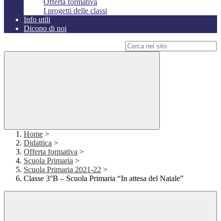
Offerta formativa
I progetti delle classi
Info utili
Dicono di noi
Campo di ricerca per le pagine del sito
Home
>
Didattica
>
Offerta formativa
>
Scuola Primaria
>
Scuola Primaria 2021-22
>
Classe 3°B – Scuola Primaria “In attesa del Natale”