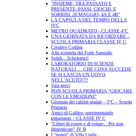
“INSIEME, TRA PASSATO E
PRESENTE: PASSI, GIOCHI, E
SORRISI. 20 MAGGIO, 4A E 4B”
LA CAPSULA DEL TEMPO DELLA
IVC
METRO QUADRATO - CLASSE 4°C
UNA GIORNATA DA RICORDARE –
SCUOLA PRIMARIA CLASSE IV C
Creative Coding
Alla scoperta del Forte Sangallo
Solidi... Scheletrici!
LABORATORIO DI SCIENZE
NATURALI … CHE COSA SUCCEDE
SE SI LASCIA UN UOVO
NELL’ACETO???
Vasi greci
PON SCUOLA PRIMARIA “GIOCARE
CON LE EMOZIONI”
Giornata dei calzini spaiati – 3°C – Scuola
Primaria
Amici di Galileo: sperimentando
impariamo – CLASSE IV C
“Liberi di essere e di volare…Per non
dimenticare” IV B
I “nonni” di Villa Linda…