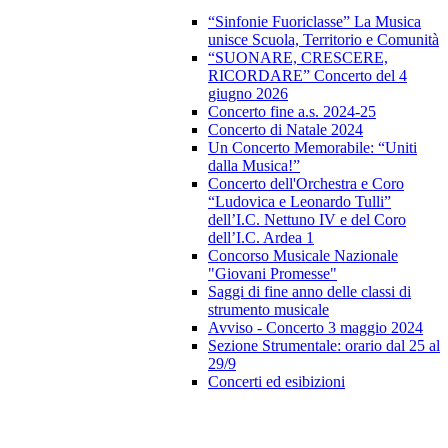
“Sinfonie Fuoriclasse” La Musica
unisce Scuola, Territorio e Comunità
“SUONARE, CRESCERE,
RICORDARE” Concerto del 4
giugno 2026
Concerto fine a.s. 2024-25
Concerto di Natale 2024
Un Concerto Memorabile: “Uniti
dalla Musica!”
Concerto dell'Orchestra e Coro
“Ludovica e Leonardo Tulli”
dell’I.C. Nettuno IV e del Coro
dell’I.C. Ardea 1
Concorso Musicale Nazionale
"Giovani Promesse"
Saggi di fine anno delle classi di
strumento musicale
Avviso - Concerto 3 maggio 2024
Sezione Strumentale: orario dal 25 al
29/9
Concerti ed esibizioni