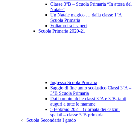
Classe 3°B – Scuola Primaria “In attesa del
Natale”
Un Natale magico … dalla classe 1°A
Scuola Primaria
Voliamo tra i saperi
Scuola Primaria 2020-21
Ingresso Scuola Primaria
Saggio di fine anno scolastico Classi 3°A –
3°B Scuola Primaria
Dai bambini delle classi 3°A e 3°B, tanti
auguri a tutte le mamme
5 febbraio 2021- Giornata dei calzini
spaiati – classe 5°B primaria
Scuola Secondaria I grado