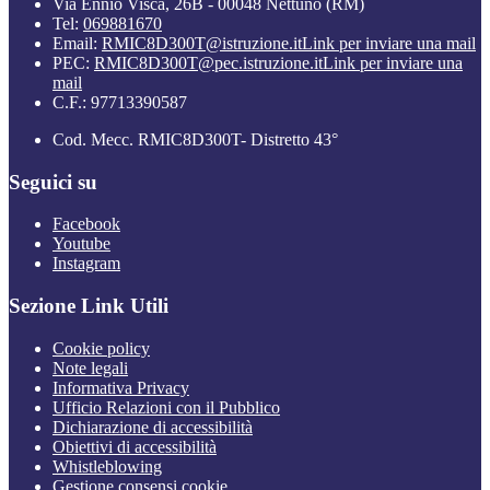
Via Ennio Visca, 26B - 00048 Nettuno (RM)
Tel:
069881670
Email:
RMIC8D300T@istruzione.it
Link per inviare una mail
PEC:
RMIC8D300T@pec.istruzione.it
Link per inviare una
mail
C.F.: 97713390587
Cod. Mecc. RMIC8D300T- Distretto 43°
Seguici su
Facebook
Youtube
Instagram
Sezione Link Utili
Cookie policy
Note legali
Informativa Privacy
Ufficio Relazioni con il Pubblico
Dichiarazione di accessibilità
Obiettivi di accessibilità
Whistleblowing
Gestione consensi cookie