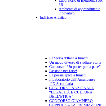
Laboratorio di Elettronica 3A-
3B
Ambiente di apprendimento
innovativo
Indirizzo Artistico
La Storia d’Italia a fumetti
Un modo diverso di studiare Storia
Concorso ” Un poster per la pace”
Passione per l'arte!
La poesia epica a fumetti
Il Laboratorio dell’Amanuense –
1°D Secondaria
CONCORSO NAZIONALE
“LEGALITÀ E CULTURA
DELL’ETICA”
CONCORSO GIAMPIERO
COPPOLA – LA PREMIAZIONE