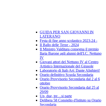
GUIDA PER SAN GIOVANNI IN
LATERANO
Festa di fine anno scolastico 2023-24 -
Il Ballo delle Terze - 2024
Il Ministro Valditara consegna il premio
Ilaria Barone agli alunni dell'I.C. Nettuno
IV
Giovani attori del Nettuno IV al Centro
Artistico Internazionale del Girasole
Laboratorio di Itali-Art: Dante Alighieri!
Orario definitivo Scuola Secondaria
Orario Provvisorio Secondaria dal 2 al 6
ottobre
Orario Provvisorio Secondaria dal 25 al
29/09
Un, due, tre…si parte
Delibera 58 Consiglio d'Istituto su Orario
Secondaria