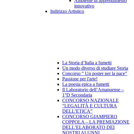
Ambiente di apprendimento
innovativo
Indirizzo Artistico
La Storia d’Italia a fumetti
Un modo diverso di studiare Storia
Concorso ” Un poster per la pace”
Passione per l'arte!
La poesia epica a fumetti
Il Laboratorio dell’Amanuense –
1°D Secondaria
CONCORSO NAZIONALE
“LEGALITÀ E CULTURA
DELL’ETICA”
CONCORSO GIAMPIERO
COPPOLA – LA PREMIAZIONE
DELL’ELABORATO DEI
NOSTRI ALUNNI