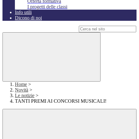
Offerta formativa
I progetti delle classi
Info utili
Dicono di noi
Campo di ricerca per le pagine del sito
Home
>
Novità
>
Le notizie
>
TANTI PREMI AI CONCORSI MUSICALI!