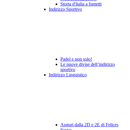
Storia d'Italia a fumetti
Indirizzo Sportivo
Padel e non solo!
Le nuove divise dell’indirizzo
sportivo
Indirizzo Linguistico
Auguri dalla 2D e 2E di Felices
fiestas