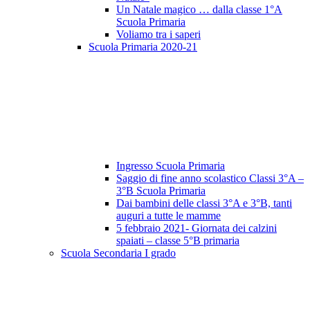
Un Natale magico … dalla classe 1°A
Scuola Primaria
Voliamo tra i saperi
Scuola Primaria 2020-21
Ingresso Scuola Primaria
Saggio di fine anno scolastico Classi 3°A –
3°B Scuola Primaria
Dai bambini delle classi 3°A e 3°B, tanti
auguri a tutte le mamme
5 febbraio 2021- Giornata dei calzini
spaiati – classe 5°B primaria
Scuola Secondaria I grado