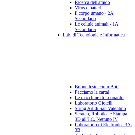
Ricerca dell'amido
Virus e batteri
Il corpo umano - 2A
Secondaria
Le cellule animali - 1A
Secondaria
Lab. di Tecnologia e Informatica
Buone feste con mBot!
Facciamo la carta!
Le macchine di Leonardo
Laboratorio Gioielli
String Art di San Valentino
Scratch, Robotica e Stampa
3D all’I.C. Nettuno IV
Laboratorio di Elettronica 3A-
3B