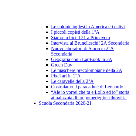
Le colonie inglesi in America e i nativi
I piccoli copisti della 1°A
Siamo in bici il 21 a Primavera
Intervista al Brunelleschi! 2A Secondaria
Nuovi laboratori di Storia in 2°A
Secondaria
Geografia con i LapBook in 2A
Green Day
Le maschere precolombiane della 2A
Pixel art in 1°A
Le caravelle della 2°A
Costruiamo il paracadute di Leonardo
“Ale io vorrei che tu e Lollo ed io” storia
attualizzata di un pomeriggio stilnovista
Scuola Secondaria 2020-21