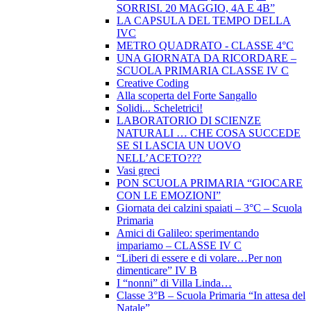
SORRISI. 20 MAGGIO, 4A E 4B”
LA CAPSULA DEL TEMPO DELLA
IVC
METRO QUADRATO - CLASSE 4°C
UNA GIORNATA DA RICORDARE –
SCUOLA PRIMARIA CLASSE IV C
Creative Coding
Alla scoperta del Forte Sangallo
Solidi... Scheletrici!
LABORATORIO DI SCIENZE
NATURALI … CHE COSA SUCCEDE
SE SI LASCIA UN UOVO
NELL’ACETO???
Vasi greci
PON SCUOLA PRIMARIA “GIOCARE
CON LE EMOZIONI”
Giornata dei calzini spaiati – 3°C – Scuola
Primaria
Amici di Galileo: sperimentando
impariamo – CLASSE IV C
“Liberi di essere e di volare…Per non
dimenticare” IV B
I “nonni” di Villa Linda…
Classe 3°B – Scuola Primaria “In attesa del
Natale”