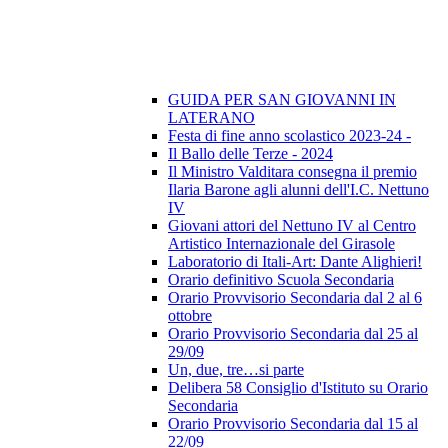
GUIDA PER SAN GIOVANNI IN
LATERANO
Festa di fine anno scolastico 2023-24 -
Il Ballo delle Terze - 2024
Il Ministro Valditara consegna il premio
Ilaria Barone agli alunni dell'I.C. Nettuno
IV
Giovani attori del Nettuno IV al Centro
Artistico Internazionale del Girasole
Laboratorio di Itali-Art: Dante Alighieri!
Orario definitivo Scuola Secondaria
Orario Provvisorio Secondaria dal 2 al 6
ottobre
Orario Provvisorio Secondaria dal 25 al
29/09
Un, due, tre…si parte
Delibera 58 Consiglio d'Istituto su Orario
Secondaria
Orario Provvisorio Secondaria dal 15 al
22/09