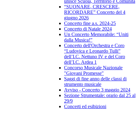
unisce Scuola, Territorio e Comunità
“SUONARE, CRESCERE,
RICORDARE” Concerto del 4
giugno 2026
Concerto fine a.s. 2024-25
Concerto di Natale 2024
Un Concerto Memorabile: “Uniti
dalla Musica!”
Concerto dell'Orchestra e Coro
“Ludovica e Leonardo Tulli”
dell’I.C. Nettuno IV e del Coro
dell’I.C. Ardea 1
Concorso Musicale Nazionale
"Giovani Promesse"
Saggi di fine anno delle classi di
strumento musicale
Avviso - Concerto 3 maggio 2024
Sezione Strumentale: orario dal 25 al
29/9
Concerti ed esibizioni