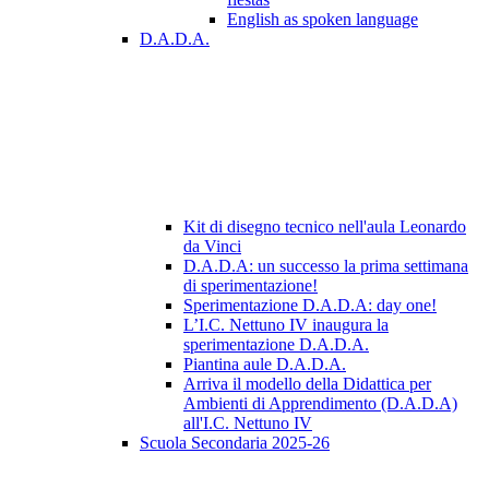
English as spoken language
D.A.D.A.
Kit di disegno tecnico nell'aula Leonardo
da Vinci
D.A.D.A: un successo la prima settimana
di sperimentazione!
Sperimentazione D.A.D.A: day one!
L’I.C. Nettuno IV inaugura la
sperimentazione D.A.D.A.
Piantina aule D.A.D.A.
Arriva il modello della Didattica per
Ambienti di Apprendimento (D.A.D.A)
all'I.C. Nettuno IV
Scuola Secondaria 2025-26