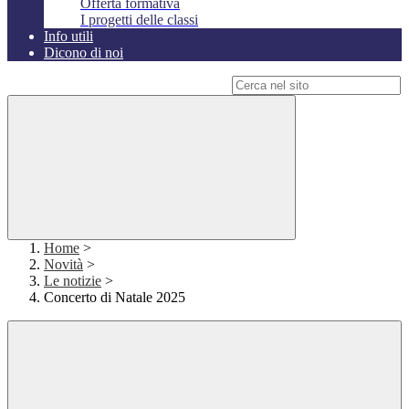
Offerta formativa
I progetti delle classi
Info utili
Dicono di noi
Campo di ricerca per le pagine del sito
Home
>
Novità
>
Le notizie
>
Concerto di Natale 2025