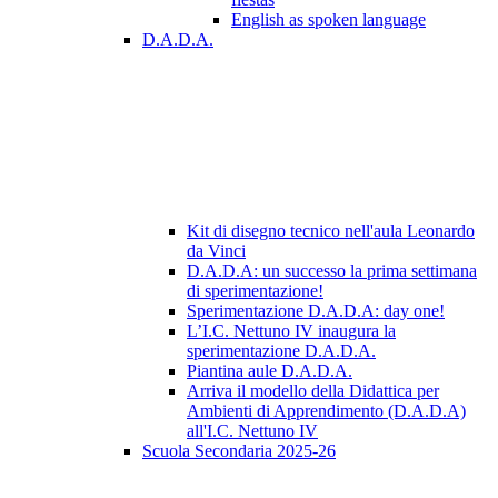
English as spoken language
D.A.D.A.
Kit di disegno tecnico nell'aula Leonardo
da Vinci
D.A.D.A: un successo la prima settimana
di sperimentazione!
Sperimentazione D.A.D.A: day one!
L’I.C. Nettuno IV inaugura la
sperimentazione D.A.D.A.
Piantina aule D.A.D.A.
Arriva il modello della Didattica per
Ambienti di Apprendimento (D.A.D.A)
all'I.C. Nettuno IV
Scuola Secondaria 2025-26