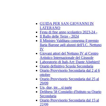
GUIDA PER SAN GIOVANNI IN
LATERANO
Festa di fine anno scolastico 2023-24 -
Il Ballo delle Terze - 2024
Il Ministro Valditara consegna il premio
Ilaria Barone agli alunni dell'I.C. Nettuno
IV
Giovani attori del Nettuno IV al Centro
Artistico Internazionale del Girasole
Laboratorio di Itali-Art: Dante Alighieri!
Orario definitivo Scuola Secondaria
Orario Provvisorio Secondaria dal 2 al 6
ottobre
Orario Provvisorio Secondaria dal 25 al
29/09
Un, due, tre…si parte
Delibera 58 Consiglio d'Istituto su Orario
Secondaria
Orario Provvisorio Secondaria dal 15 al
22/09