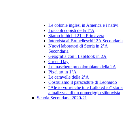
Le colonie inglesi in America e i nativi
I piccoli copisti della 1°A
Siamo in bici il 21 a Primavera
Intervista al Brunelleschi! 2A Secondaria
Nuovi laboratori di Storia in 2°A
Secondaria
Geografia con i LapBook in 2A
Green Day
Le maschere precolombiane della 2A
Pixel art in 1°A
Le caravelle della 2°A
Costruiamo il paracadute di Leonardo
“Ale io vorrei che tu e Lollo ed io” storia
attualizzata di un pomeriggio stilnovista
Scuola Secondaria 2020-21