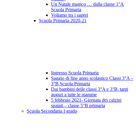
Un Natale magico … dalla classe 1°A
Scuola Primaria
Voliamo tra i saperi
Scuola Primaria 2020-21
Ingresso Scuola Primaria
Saggio di fine anno scolastico Classi 3°A –
3°B Scuola Primaria
Dai bambini delle classi 3°A e 3°B, tanti
auguri a tutte le mamme
5 febbraio 2021- Giornata dei calzini
spaiati – classe 5°B primaria
Scuola Secondaria I grado