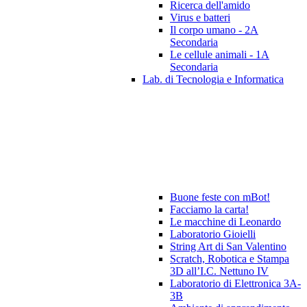
Ricerca dell'amido
Virus e batteri
Il corpo umano - 2A
Secondaria
Le cellule animali - 1A
Secondaria
Lab. di Tecnologia e Informatica
Buone feste con mBot!
Facciamo la carta!
Le macchine di Leonardo
Laboratorio Gioielli
String Art di San Valentino
Scratch, Robotica e Stampa
3D all’I.C. Nettuno IV
Laboratorio di Elettronica 3A-
3B