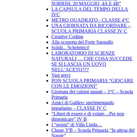
SORRISI. 20 MAGGIO, 4A E 4B”
LA CAPSULA DEL TEMPO DELLA
IVC
METRO QUADRATO - CLASSE 4°C
UNA GIORNATA DA RICORDARE –
SCUOLA PRIMARIA CLASSE IV C
Creative Coding
Alla scoperta del Forte Sangallo
Solidi... Scheletrici!
LABORATORIO DI SCIENZE
NATURALI … CHE COSA SUCCEDE
SE SI LASCIA UN UOVO
NELL’ACETO???
Vasi greci
PON SCUOLA PRIMARIA “GIOCARE
CON LE EMOZIONI”
Giornata dei calzini spaiati – 3°C – Scuola
Primaria
Amici di Galileo: sperimentando
impariamo – CLASSE IV C
“Liberi di essere e di volare…Per non
dimenticare” IV B
I “nonni” di Villa Linda…
Classe 3°B – Scuola Primaria “In attesa del
Natale”