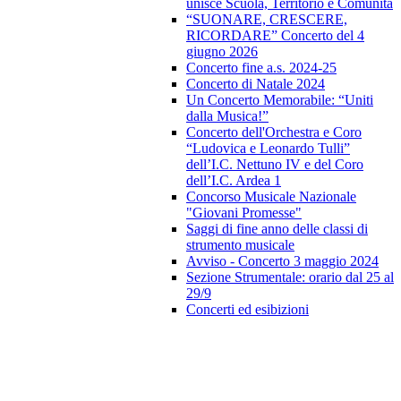
unisce Scuola, Territorio e Comunità
“SUONARE, CRESCERE,
RICORDARE” Concerto del 4
giugno 2026
Concerto fine a.s. 2024-25
Concerto di Natale 2024
Un Concerto Memorabile: “Uniti
dalla Musica!”
Concerto dell'Orchestra e Coro
“Ludovica e Leonardo Tulli”
dell’I.C. Nettuno IV e del Coro
dell’I.C. Ardea 1
Concorso Musicale Nazionale
"Giovani Promesse"
Saggi di fine anno delle classi di
strumento musicale
Avviso - Concerto 3 maggio 2024
Sezione Strumentale: orario dal 25 al
29/9
Concerti ed esibizioni