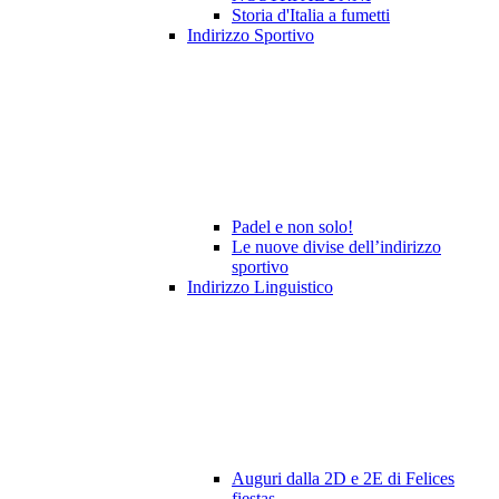
Storia d'Italia a fumetti
Indirizzo Sportivo
Padel e non solo!
Le nuove divise dell’indirizzo
sportivo
Indirizzo Linguistico
Auguri dalla 2D e 2E di Felices
fiestas