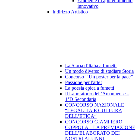
Ambiente di apprendimento
innovativo
Indirizzo Artistico
La Storia d’Italia a fumetti
Un modo diverso di studiare Storia
Concorso ” Un poster per la pace”
Passione per l'arte!
La poesia epica a fumetti
Il Laboratorio dell’Amanuense –
1°D Secondaria
CONCORSO NAZIONALE
“LEGALITÀ E CULTURA
DELL’ETICA”
CONCORSO GIAMPIERO
COPPOLA – LA PREMIAZIONE
DELL’ELABORATO DEI
NOSTRI ALUNNI