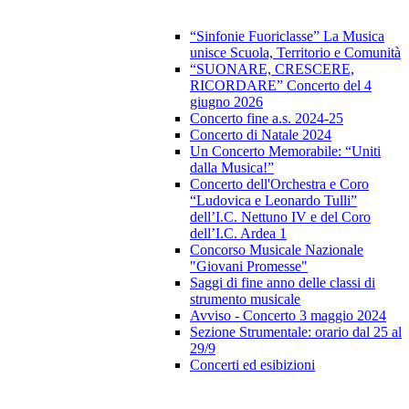
“Sinfonie Fuoriclasse” La Musica
unisce Scuola, Territorio e Comunità
“SUONARE, CRESCERE,
RICORDARE” Concerto del 4
giugno 2026
Concerto fine a.s. 2024-25
Concerto di Natale 2024
Un Concerto Memorabile: “Uniti
dalla Musica!”
Concerto dell'Orchestra e Coro
“Ludovica e Leonardo Tulli”
dell’I.C. Nettuno IV e del Coro
dell’I.C. Ardea 1
Concorso Musicale Nazionale
"Giovani Promesse"
Saggi di fine anno delle classi di
strumento musicale
Avviso - Concerto 3 maggio 2024
Sezione Strumentale: orario dal 25 al
29/9
Concerti ed esibizioni