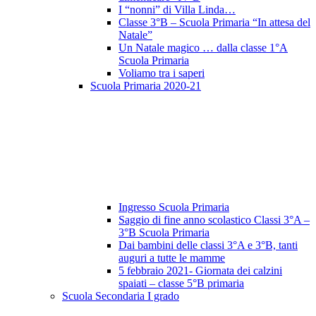
I “nonni” di Villa Linda…
Classe 3°B – Scuola Primaria “In attesa del
Natale”
Un Natale magico … dalla classe 1°A
Scuola Primaria
Voliamo tra i saperi
Scuola Primaria 2020-21
Ingresso Scuola Primaria
Saggio di fine anno scolastico Classi 3°A –
3°B Scuola Primaria
Dai bambini delle classi 3°A e 3°B, tanti
auguri a tutte le mamme
5 febbraio 2021- Giornata dei calzini
spaiati – classe 5°B primaria
Scuola Secondaria I grado