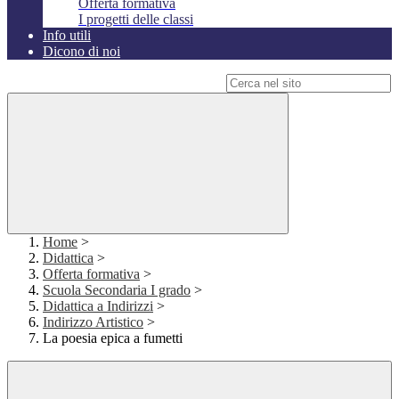
Offerta formativa
I progetti delle classi
Info utili
Dicono di noi
Campo di ricerca per le pagine del sito
Home
>
Didattica
>
Offerta formativa
>
Scuola Secondaria I grado
>
Didattica a Indirizzi
>
Indirizzo Artistico
>
La poesia epica a fumetti