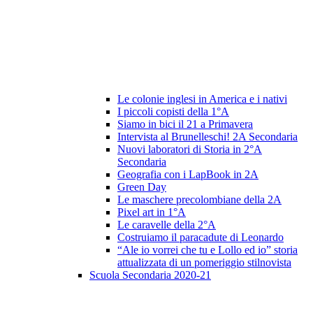
Le colonie inglesi in America e i nativi
I piccoli copisti della 1°A
Siamo in bici il 21 a Primavera
Intervista al Brunelleschi! 2A Secondaria
Nuovi laboratori di Storia in 2°A
Secondaria
Geografia con i LapBook in 2A
Green Day
Le maschere precolombiane della 2A
Pixel art in 1°A
Le caravelle della 2°A
Costruiamo il paracadute di Leonardo
“Ale io vorrei che tu e Lollo ed io” storia
attualizzata di un pomeriggio stilnovista
Scuola Secondaria 2020-21