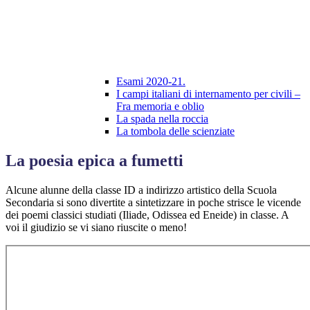
Esami 2020-21.
I campi italiani di internamento per civili –
Fra memoria e oblio
La spada nella roccia
La tombola delle scienziate
La poesia epica a fumetti
Alcune alunne della classe ID a indirizzo artistico della Scuola
Secondaria si sono divertite a sintetizzare in poche strisce le vicende
dei poemi classici studiati (Iliade, Odissea ed Eneide) in classe. A
voi il giudizio se vi siano riuscite o meno!