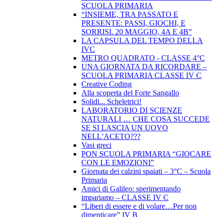
SCUOLA PRIMARIA
“INSIEME, TRA PASSATO E
PRESENTE: PASSI, GIOCHI, E
SORRISI. 20 MAGGIO, 4A E 4B”
LA CAPSULA DEL TEMPO DELLA
IVC
METRO QUADRATO - CLASSE 4°C
UNA GIORNATA DA RICORDARE –
SCUOLA PRIMARIA CLASSE IV C
Creative Coding
Alla scoperta del Forte Sangallo
Solidi... Scheletrici!
LABORATORIO DI SCIENZE
NATURALI … CHE COSA SUCCEDE
SE SI LASCIA UN UOVO
NELL’ACETO???
Vasi greci
PON SCUOLA PRIMARIA “GIOCARE
CON LE EMOZIONI”
Giornata dei calzini spaiati – 3°C – Scuola
Primaria
Amici di Galileo: sperimentando
impariamo – CLASSE IV C
“Liberi di essere e di volare…Per non
dimenticare” IV B