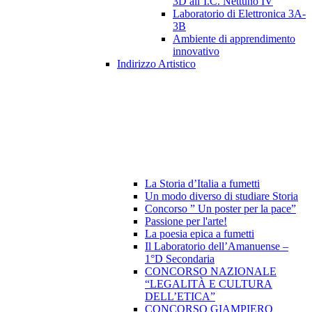
3D all’I.C. Nettuno IV
Laboratorio di Elettronica 3A-
3B
Ambiente di apprendimento
innovativo
Indirizzo Artistico
La Storia d’Italia a fumetti
Un modo diverso di studiare Storia
Concorso ” Un poster per la pace”
Passione per l'arte!
La poesia epica a fumetti
Il Laboratorio dell’Amanuense –
1°D Secondaria
CONCORSO NAZIONALE
“LEGALITÀ E CULTURA
DELL’ETICA”
CONCORSO GIAMPIERO