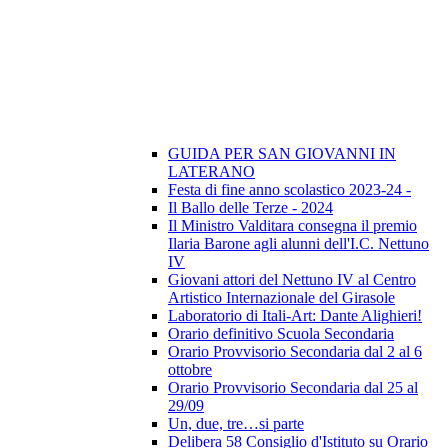
GUIDA PER SAN GIOVANNI IN
LATERANO
Festa di fine anno scolastico 2023-24 -
Il Ballo delle Terze - 2024
Il Ministro Valditara consegna il premio
Ilaria Barone agli alunni dell'I.C. Nettuno
IV
Giovani attori del Nettuno IV al Centro
Artistico Internazionale del Girasole
Laboratorio di Itali-Art: Dante Alighieri!
Orario definitivo Scuola Secondaria
Orario Provvisorio Secondaria dal 2 al 6
ottobre
Orario Provvisorio Secondaria dal 25 al
29/09
Un, due, tre…si parte
Delibera 58 Consiglio d'Istituto su Orario