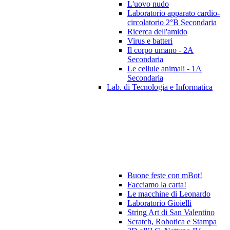
L'uovo nudo
Laboratorio apparato cardio-
circolatorio 2°B Secondaria
Ricerca dell'amido
Virus e batteri
Il corpo umano - 2A
Secondaria
Le cellule animali - 1A
Secondaria
Lab. di Tecnologia e Informatica
Buone feste con mBot!
Facciamo la carta!
Le macchine di Leonardo
Laboratorio Gioielli
String Art di San Valentino
Scratch, Robotica e Stampa