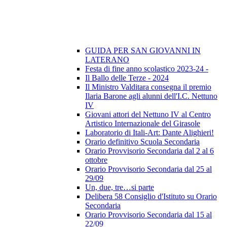
GUIDA PER SAN GIOVANNI IN
LATERANO
Festa di fine anno scolastico 2023-24 -
Il Ballo delle Terze - 2024
Il Ministro Valditara consegna il premio
Ilaria Barone agli alunni dell'I.C. Nettuno
IV
Giovani attori del Nettuno IV al Centro
Artistico Internazionale del Girasole
Laboratorio di Itali-Art: Dante Alighieri!
Orario definitivo Scuola Secondaria
Orario Provvisorio Secondaria dal 2 al 6
ottobre
Orario Provvisorio Secondaria dal 25 al
29/09
Un, due, tre…si parte
Delibera 58 Consiglio d'Istituto su Orario
Secondaria
Orario Provvisorio Secondaria dal 15 al
22/09