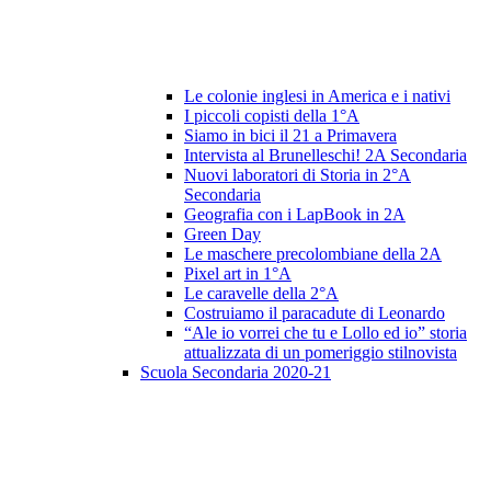
Le colonie inglesi in America e i nativi
I piccoli copisti della 1°A
Siamo in bici il 21 a Primavera
Intervista al Brunelleschi! 2A Secondaria
Nuovi laboratori di Storia in 2°A
Secondaria
Geografia con i LapBook in 2A
Green Day
Le maschere precolombiane della 2A
Pixel art in 1°A
Le caravelle della 2°A
Costruiamo il paracadute di Leonardo
“Ale io vorrei che tu e Lollo ed io” storia
attualizzata di un pomeriggio stilnovista
Scuola Secondaria 2020-21