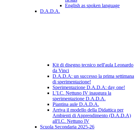
English as spoken language
D.A.D.A.
Kit di disegno tecnico nell'aula Leonardo
da Vinci
D.A.D.A: un successo la prima settimana
di sperimentazione!
Sperimentazione D.A.D.A: day one!
L’I.C. Nettuno IV inaugura la
sperimentazione D.A.D.A.
Piantina aule D.A.D.A.
Arriva il modello della Didattica per
Ambienti di Apprendimento (D.A.D.A)
all'I.C. Nettuno IV
Scuola Secondaria 2025-26