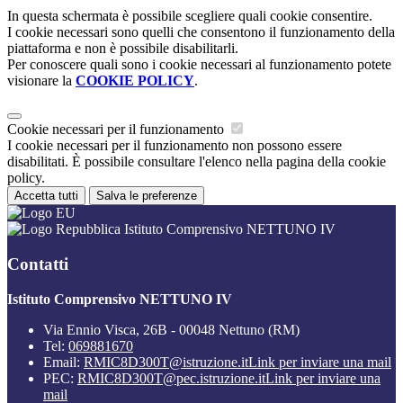
In questa schermata è possibile scegliere quali cookie consentire.
I cookie necessari sono quelli che consentono il funzionamento della
piattaforma e non è possibile disabilitarli.
Per conoscere quali sono i cookie necessari al funzionamento potete
visionare la
COOKIE POLICY
.
Cookie necessari per il funzionamento
I cookie necessari per il funzionamento non possono essere
disabilitati. È possibile consultare l'elenco nella pagina della cookie
policy.
Accetta tutti
Salva le preferenze
Istituto Comprensivo NETTUNO IV
Contatti
Istituto Comprensivo NETTUNO IV
Via Ennio Visca, 26B - 00048 Nettuno (RM)
Tel:
069881670
Email:
RMIC8D300T@istruzione.it
Link per inviare una mail
PEC:
RMIC8D300T@pec.istruzione.it
Link per inviare una
mail