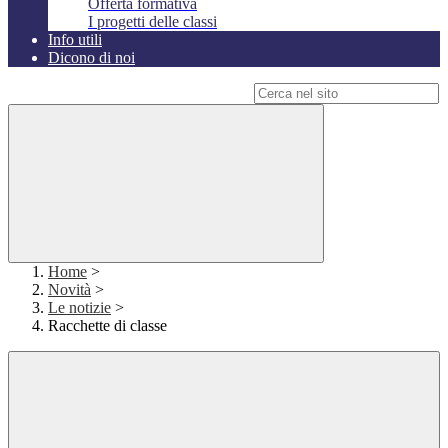
Offerta formativa
I progetti delle classi
Info utili
Dicono di noi
Campo di ricerca per le pagine del sito
Home
>
Novità
>
Le notizie
>
Racchette di classe