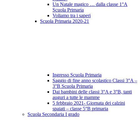
Un Natale magico … dalla classe 1°A
Scuola Primaria
Voliamo tra i saperi
Scuola Primaria 2020-21
Ingresso Scuola Primaria
Saggio di fine anno scolastico Classi 3°A –
3°B Scuola Primaria
Dai bambini delle classi 3°A e 3°B, tanti
auguri a tutte le mamme
5 febbraio 2021- Giornata dei calzini
spaiati – classe 5°B primaria
Scuola Secondaria I grado