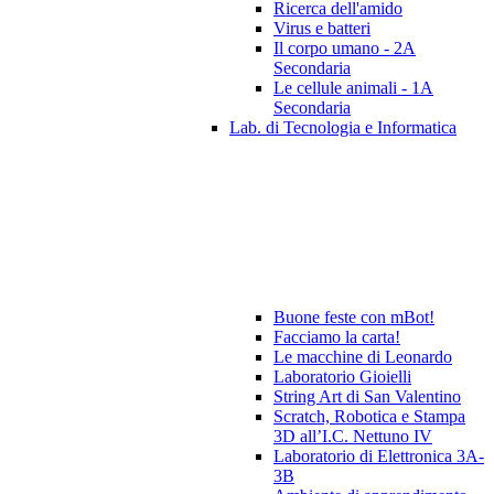
Ricerca dell'amido
Virus e batteri
Il corpo umano - 2A
Secondaria
Le cellule animali - 1A
Secondaria
Lab. di Tecnologia e Informatica
Buone feste con mBot!
Facciamo la carta!
Le macchine di Leonardo
Laboratorio Gioielli
String Art di San Valentino
Scratch, Robotica e Stampa
3D all’I.C. Nettuno IV
Laboratorio di Elettronica 3A-
3B