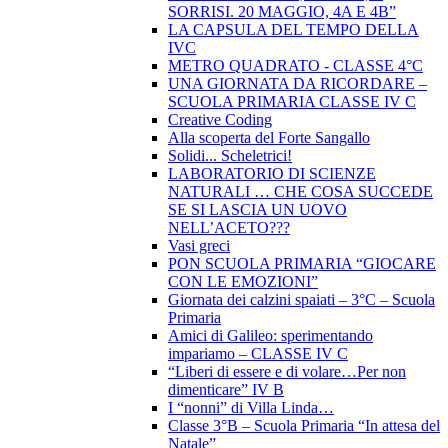
SORRISI. 20 MAGGIO, 4A E 4B”
LA CAPSULA DEL TEMPO DELLA
IVC
METRO QUADRATO - CLASSE 4°C
UNA GIORNATA DA RICORDARE –
SCUOLA PRIMARIA CLASSE IV C
Creative Coding
Alla scoperta del Forte Sangallo
Solidi... Scheletrici!
LABORATORIO DI SCIENZE
NATURALI … CHE COSA SUCCEDE
SE SI LASCIA UN UOVO
NELL’ACETO???
Vasi greci
PON SCUOLA PRIMARIA “GIOCARE
CON LE EMOZIONI”
Giornata dei calzini spaiati – 3°C – Scuola
Primaria
Amici di Galileo: sperimentando
impariamo – CLASSE IV C
“Liberi di essere e di volare…Per non
dimenticare” IV B
I “nonni” di Villa Linda…
Classe 3°B – Scuola Primaria “In attesa del
Natale”