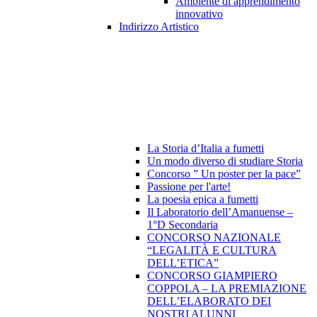
Ambiente di apprendimento
innovativo
Indirizzo Artistico
La Storia d’Italia a fumetti
Un modo diverso di studiare Storia
Concorso ” Un poster per la pace”
Passione per l'arte!
La poesia epica a fumetti
Il Laboratorio dell’Amanuense –
1°D Secondaria
CONCORSO NAZIONALE
“LEGALITÀ E CULTURA
DELL’ETICA”
CONCORSO GIAMPIERO
COPPOLA – LA PREMIAZIONE
DELL’ELABORATO DEI
NOSTRI ALUNNI