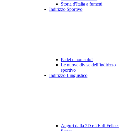
Storia d'Italia a fumetti
Indirizzo Sportivo
Padel e non solo!
Le nuove divise dell’indirizzo
sportivo
Indirizzo Linguistico
Auguri dalla 2D e 2E di Felices
fiestas