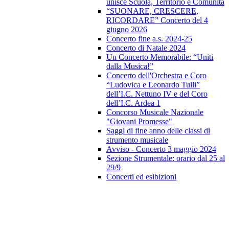
unisce Scuola, Territorio e Comunità
“SUONARE, CRESCERE,
RICORDARE” Concerto del 4
giugno 2026
Concerto fine a.s. 2024-25
Concerto di Natale 2024
Un Concerto Memorabile: “Uniti
dalla Musica!”
Concerto dell'Orchestra e Coro
“Ludovica e Leonardo Tulli”
dell’I.C. Nettuno IV e del Coro
dell’I.C. Ardea 1
Concorso Musicale Nazionale
"Giovani Promesse"
Saggi di fine anno delle classi di
strumento musicale
Avviso - Concerto 3 maggio 2024
Sezione Strumentale: orario dal 25 al
29/9
Concerti ed esibizioni