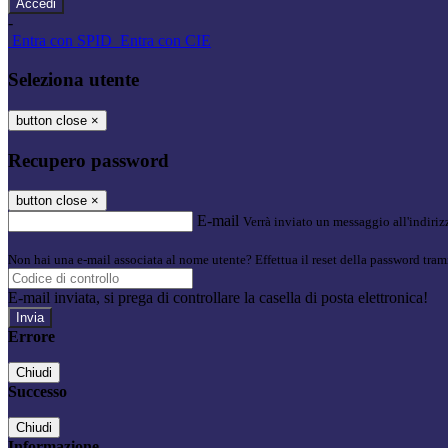
-
Entra con SPID
Entra con CIE
Seleziona utente
button close
×
Recupero password
button close
×
E-mail
Verrà inviato un messaggio all'indirizz
Non hai una e-mail associata al nome utente? Effettua il reset della password tram
E-mail inviata, si prega di controllare la casella di posta elettronica!
Errore
Chiudi
Successo
Chiudi
Informazione