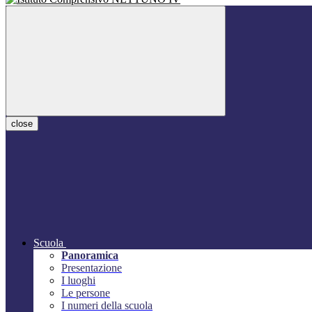
close
Scuola
Panoramica
Presentazione
I luoghi
Le persone
I numeri della scuola