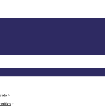
grado
>
entifico
>