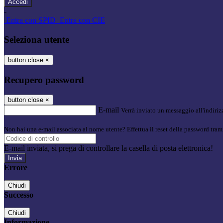
-
Entra con SPID
Entra con CIE
Seleziona utente
button close
×
Recupero password
button close
×
E-mail
Verrà inviato un messaggio all'indirizz
Non hai una e-mail associata al nome utente? Effettua il reset della password tram
E-mail inviata, si prega di controllare la casella di posta elettronica!
Errore
Chiudi
Successo
Chiudi
Informazione