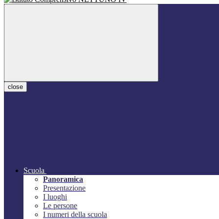
close
Scuola
Panoramica
Presentazione
I luoghi
Le persone
I numeri della scuola