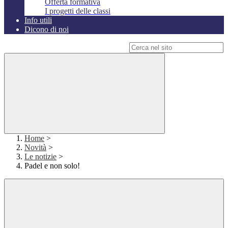
Offerta formativa
I progetti delle classi
Info utili
Dicono di noi
Campo di ricerca per le pagine del sito
Home
>
Novità
>
Le notizie
>
Padel e non solo!