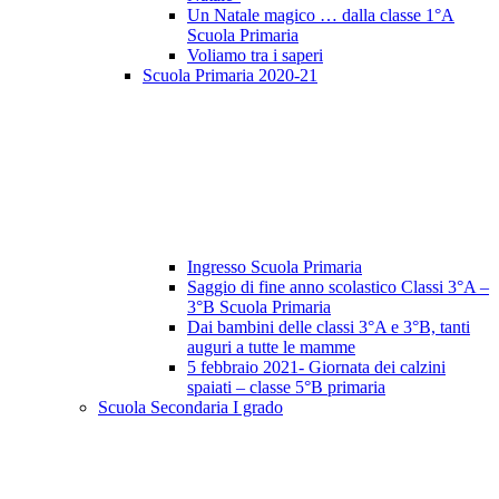
Un Natale magico … dalla classe 1°A
Scuola Primaria
Voliamo tra i saperi
Scuola Primaria 2020-21
Ingresso Scuola Primaria
Saggio di fine anno scolastico Classi 3°A –
3°B Scuola Primaria
Dai bambini delle classi 3°A e 3°B, tanti
auguri a tutte le mamme
5 febbraio 2021- Giornata dei calzini
spaiati – classe 5°B primaria
Scuola Secondaria I grado