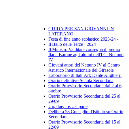
GUIDA PER SAN GIOVANNI IN
LATERANO
Festa di fine anno scolastico 2023-24 -
Il Ballo delle Terze - 2024
Il Ministro Valditara consegna il premio
Ilaria Barone agli alunni dell'I.C. Nettuno
IV
Giovani attori del Nettuno IV al Centro
Artistico Internazionale del Girasole
Laboratorio di Itali-Art: Dante Alighieri!
Orario definitivo Scuola Secondaria
Orario Provvisorio Secondaria dal 2 al 6
ottobre
Orario Provvisorio Secondaria dal 25 al
29/09
Un, due, tre…si parte
Delibera 58 Consiglio d'Istituto su Orario
Secondaria
Orario Provvisorio Secondaria dal 15 al
22/09