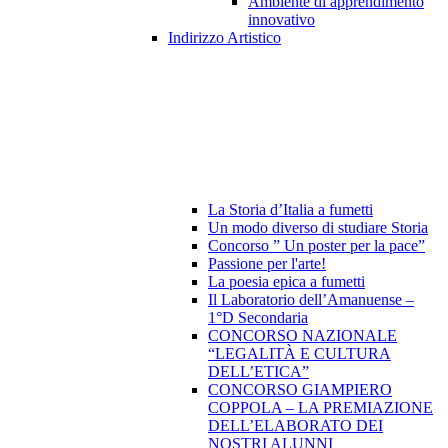
Ambiente di apprendimento
innovativo
Indirizzo Artistico
La Storia d’Italia a fumetti
Un modo diverso di studiare Storia
Concorso ” Un poster per la pace”
Passione per l'arte!
La poesia epica a fumetti
Il Laboratorio dell’Amanuense –
1°D Secondaria
CONCORSO NAZIONALE
“LEGALITÀ E CULTURA
DELL’ETICA”
CONCORSO GIAMPIERO
COPPOLA – LA PREMIAZIONE
DELL’ELABORATO DEI
NOSTRI ALUNNI