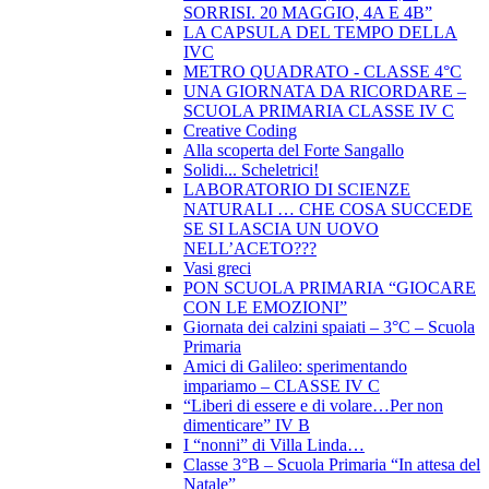
SORRISI. 20 MAGGIO, 4A E 4B”
LA CAPSULA DEL TEMPO DELLA
IVC
METRO QUADRATO - CLASSE 4°C
UNA GIORNATA DA RICORDARE –
SCUOLA PRIMARIA CLASSE IV C
Creative Coding
Alla scoperta del Forte Sangallo
Solidi... Scheletrici!
LABORATORIO DI SCIENZE
NATURALI … CHE COSA SUCCEDE
SE SI LASCIA UN UOVO
NELL’ACETO???
Vasi greci
PON SCUOLA PRIMARIA “GIOCARE
CON LE EMOZIONI”
Giornata dei calzini spaiati – 3°C – Scuola
Primaria
Amici di Galileo: sperimentando
impariamo – CLASSE IV C
“Liberi di essere e di volare…Per non
dimenticare” IV B
I “nonni” di Villa Linda…
Classe 3°B – Scuola Primaria “In attesa del
Natale”