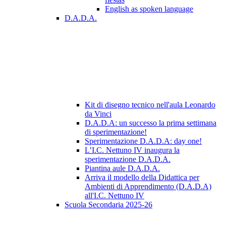
English as spoken language
D.A.D.A.
Kit di disegno tecnico nell'aula Leonardo
da Vinci
D.A.D.A: un successo la prima settimana
di sperimentazione!
Sperimentazione D.A.D.A: day one!
L’I.C. Nettuno IV inaugura la
sperimentazione D.A.D.A.
Piantina aule D.A.D.A.
Arriva il modello della Didattica per
Ambienti di Apprendimento (D.A.D.A)
all'I.C. Nettuno IV
Scuola Secondaria 2025-26