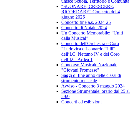
unisce Scuola, Territorio e Comunità
“SUONARE, CRESCERE,
RICORDARE” Concerto del 4
giugno 2026
Concerto fine a.s. 2024-25
Concerto di Natale 2024
Un Concerto Memorabile: “Uniti
dalla Musica!”
Concerto dell'Orchestra e Coro
“Ludovica e Leonardo Tulli”
dell’I.C. Nettuno IV e del Coro
dell’I.C. Ardea 1
Concorso Musicale Nazionale
"Giovani Promesse"
Saggi di fine anno delle classi di
strumento musicale
Avviso - Concerto 3 maggio 2024
Sezione Strumentale: orario dal 25 al
29/9
Concerti ed esibizioni