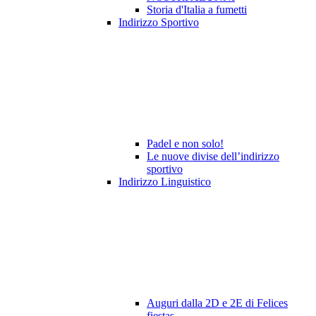
Storia d'Italia a fumetti
Indirizzo Sportivo
Padel e non solo!
Le nuove divise dell’indirizzo
sportivo
Indirizzo Linguistico
Auguri dalla 2D e 2E di Felices
fiestas