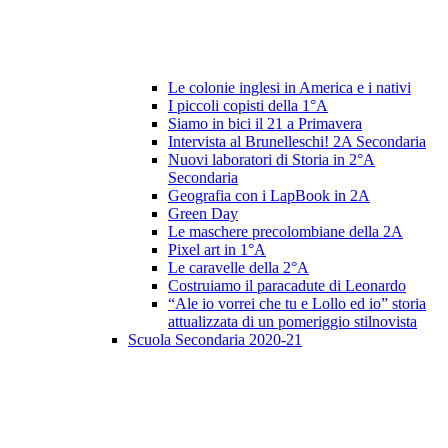
Le colonie inglesi in America e i nativi
I piccoli copisti della 1°A
Siamo in bici il 21 a Primavera
Intervista al Brunelleschi! 2A Secondaria
Nuovi laboratori di Storia in 2°A
Secondaria
Geografia con i LapBook in 2A
Green Day
Le maschere precolombiane della 2A
Pixel art in 1°A
Le caravelle della 2°A
Costruiamo il paracadute di Leonardo
“Ale io vorrei che tu e Lollo ed io” storia
attualizzata di un pomeriggio stilnovista
Scuola Secondaria 2020-21