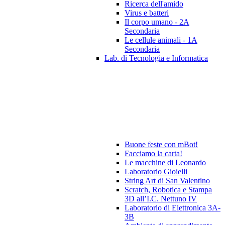
Ricerca dell'amido
Virus e batteri
Il corpo umano - 2A
Secondaria
Le cellule animali - 1A
Secondaria
Lab. di Tecnologia e Informatica
Buone feste con mBot!
Facciamo la carta!
Le macchine di Leonardo
Laboratorio Gioielli
String Art di San Valentino
Scratch, Robotica e Stampa
3D all’I.C. Nettuno IV
Laboratorio di Elettronica 3A-
3B