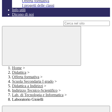
Offerta formativa
I progetti delle classi
Info utili
Dicono di noi
Campo di ricerca per le pagine del sito
Home
>
Didattica
>
Offerta formativa
>
Scuola Secondaria I grado
>
Didattica a Indirizzi
>
Indirizzo Tecnico-Scientifico
>
Lab. di Tecnologia e Informatica
>
Laboratorio Gioielli