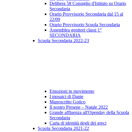
Delibera 58 Consiglio d'Istituto su Orario
Secondaria
Orario Provvisorio Secondaria dal 15 al
22/09
Orario Provvisorio Scuola Secondaria
Assemblea genitori classi 1°
SECONDARIA
Scuola Secondaria 2022-23
Emozioni in movimento
I mosaici di Dante
Manoscritto Gotico
Il nostro Presepe – Natale 2022
Grande affluenza all'Openday della Scuola
Secondaria
Carta di identità degli dei greci
Scuola Secondaria 2021-22