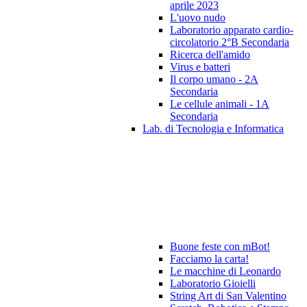
aprile 2023
L'uovo nudo
Laboratorio apparato cardio-
circolatorio 2°B Secondaria
Ricerca dell'amido
Virus e batteri
Il corpo umano - 2A
Secondaria
Le cellule animali - 1A
Secondaria
Lab. di Tecnologia e Informatica
Buone feste con mBot!
Facciamo la carta!
Le macchine di Leonardo
Laboratorio Gioielli
String Art di San Valentino