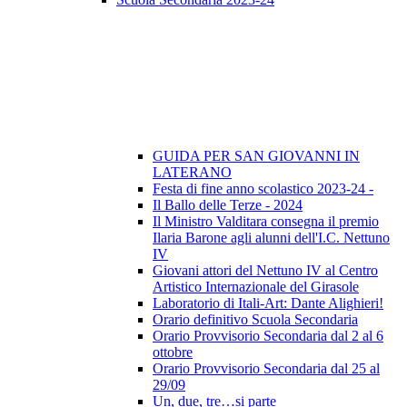
GUIDA PER SAN GIOVANNI IN
LATERANO
Festa di fine anno scolastico 2023-24 -
Il Ballo delle Terze - 2024
Il Ministro Valditara consegna il premio
Ilaria Barone agli alunni dell'I.C. Nettuno
IV
Giovani attori del Nettuno IV al Centro
Artistico Internazionale del Girasole
Laboratorio di Itali-Art: Dante Alighieri!
Orario definitivo Scuola Secondaria
Orario Provvisorio Secondaria dal 2 al 6
ottobre
Orario Provvisorio Secondaria dal 25 al
29/09
Un, due, tre…si parte