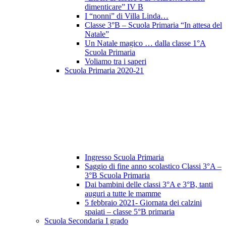
dimenticare” IV B
I “nonni” di Villa Linda…
Classe 3°B – Scuola Primaria “In attesa del
Natale”
Un Natale magico … dalla classe 1°A
Scuola Primaria
Voliamo tra i saperi
Scuola Primaria 2020-21
Ingresso Scuola Primaria
Saggio di fine anno scolastico Classi 3°A –
3°B Scuola Primaria
Dai bambini delle classi 3°A e 3°B, tanti
auguri a tutte le mamme
5 febbraio 2021- Giornata dei calzini
spaiati – classe 5°B primaria
Scuola Secondaria I grado