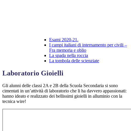
Esami 2020-21.
I campi italiani di internamento per civili –
Fra memoria e oblio
La spada nella roccia
La tombola delle scienziate
Laboratorio Gioielli
Gli alunni delle classi 2A e 2B della Scuola Secondaria si sono
cimentati in un’attività di laboratorio che li ha davvero appassionati:
hanno ideato e realizzato dei bellissimi gioielli in alluminio con la
tecnica wire!