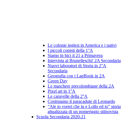
Le colonie inglesi in America e i nativi
I piccoli copisti della 1°A
Siamo in bici il 21 a Primavera
Intervista al Brunelleschi! 2A Secondaria
Nuovi laboratori di Storia in 2°A
Secondaria
Geografia con i LapBook in 2A
Green Day
Le maschere precolombiane della 2A
Pixel art in 1°A
Le caravelle della 2°A
Costruiamo il paracadute di Leonardo
“Ale io vorrei che tu e Lollo ed io” storia
attualizzata di un pomeriggio stilnovista
Scuola Secondaria 2020-21