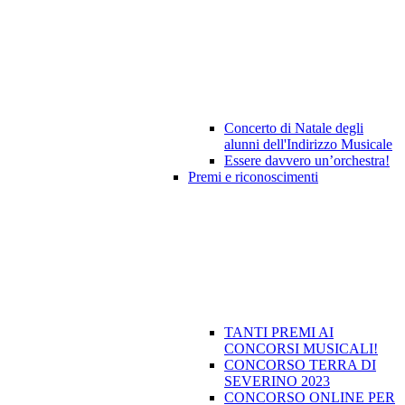
Concerto di Natale degli
alunni dell'Indirizzo Musicale
Essere davvero un’orchestra!
Premi e riconoscimenti
TANTI PREMI AI
CONCORSI MUSICALI!
CONCORSO TERRA DI
SEVERINO 2023
CONCORSO ONLINE PER