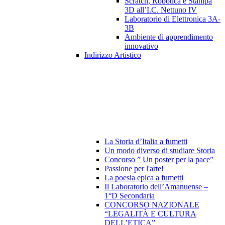
Scratch, Robotica e Stampa
3D all’I.C. Nettuno IV
Laboratorio di Elettronica 3A-
3B
Ambiente di apprendimento
innovativo
Indirizzo Artistico
La Storia d’Italia a fumetti
Un modo diverso di studiare Storia
Concorso ” Un poster per la pace”
Passione per l'arte!
La poesia epica a fumetti
Il Laboratorio dell’Amanuense –
1°D Secondaria
CONCORSO NAZIONALE
“LEGALITÀ E CULTURA
DELL’ETICA”