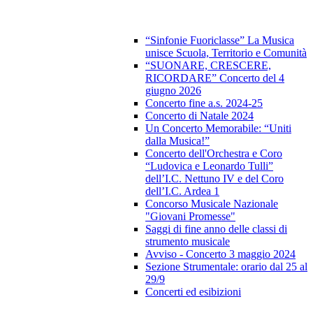
“Sinfonie Fuoriclasse” La Musica
unisce Scuola, Territorio e Comunità
“SUONARE, CRESCERE,
RICORDARE” Concerto del 4
giugno 2026
Concerto fine a.s. 2024-25
Concerto di Natale 2024
Un Concerto Memorabile: “Uniti
dalla Musica!”
Concerto dell'Orchestra e Coro
“Ludovica e Leonardo Tulli”
dell’I.C. Nettuno IV e del Coro
dell’I.C. Ardea 1
Concorso Musicale Nazionale
"Giovani Promesse"
Saggi di fine anno delle classi di
strumento musicale
Avviso - Concerto 3 maggio 2024
Sezione Strumentale: orario dal 25 al
29/9
Concerti ed esibizioni