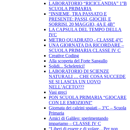
LABORATORIO “RICICLANDIA” 1°B
SCUOLA PRIMARIA
“INSIEME, TRA PASSATO E
PRESENTE: PASSI, GIOCHI, E
SORRISI. 20 MAGGIO, 4A E 4B”
LA CAPSULA DEL TEMPO DELLA
IVC
METRO QUADRATO - CLASSE 4°C
UNA GIORNATA DA RICORDARE –
SCUOLA PRIMARIA CLASSE IV C
Creative Coding
Alla scoperta del Forte Sangallo
Solidi... Scheletrici!
LABORATORIO DI SCIENZE
NATURALI … CHE COSA SUCCEDE
SE SI LASCIA UN UOVO
NELL’ACETO???
Vasi greci
PON SCUOLA PRIMARIA “GIOCARE
CON LE EMOZIONI”
Giornata dei calzini spaiati – 3°C – Scuola
Primaria
Amici di Galileo: sperimentando
impariamo – CLASSE IV C
“Liberi di essere e di volare…Per non