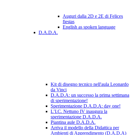
Auguri dalla 2D e 2E di Felices
fiestas
English as spoken language
D.A.D.A.
Kit di disegno tecnico nell'aula Leonardo
da Vinci
D.A.D.A: un successo la prima settimana
di sperimentazione!
Sperimentazione D.A.D.A: day one!
L’I.C. Nettuno IV inaugura la
sperimentazione D.A.D.A.
Piantina aule D.A.D.A.
Arriva il modello della Didattica per
Ambienti di Apprendimento (D.A.D.A)