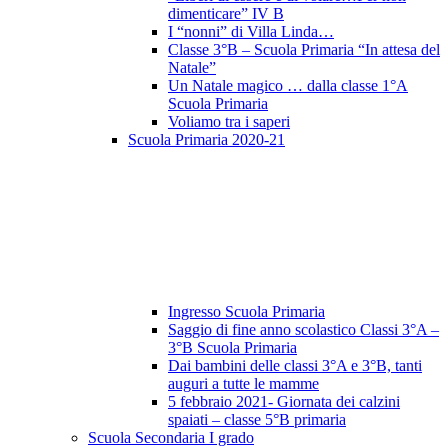
dimenticare” IV B
I “nonni” di Villa Linda…
Classe 3°B – Scuola Primaria “In attesa del
Natale”
Un Natale magico … dalla classe 1°A
Scuola Primaria
Voliamo tra i saperi
Scuola Primaria 2020-21
Ingresso Scuola Primaria
Saggio di fine anno scolastico Classi 3°A –
3°B Scuola Primaria
Dai bambini delle classi 3°A e 3°B, tanti
auguri a tutte le mamme
5 febbraio 2021- Giornata dei calzini
spaiati – classe 5°B primaria
Scuola Secondaria I grado