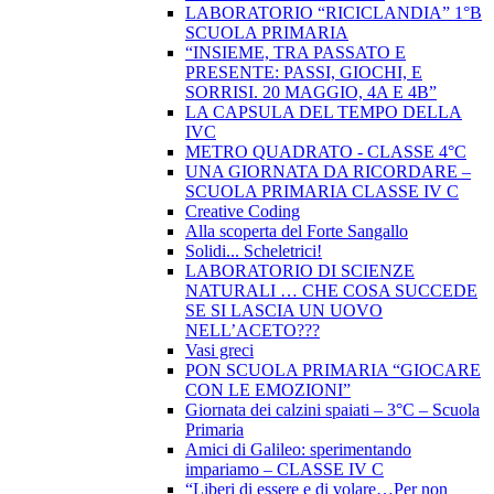
LABORATORIO “RICICLANDIA” 1°B
SCUOLA PRIMARIA
“INSIEME, TRA PASSATO E
PRESENTE: PASSI, GIOCHI, E
SORRISI. 20 MAGGIO, 4A E 4B”
LA CAPSULA DEL TEMPO DELLA
IVC
METRO QUADRATO - CLASSE 4°C
UNA GIORNATA DA RICORDARE –
SCUOLA PRIMARIA CLASSE IV C
Creative Coding
Alla scoperta del Forte Sangallo
Solidi... Scheletrici!
LABORATORIO DI SCIENZE
NATURALI … CHE COSA SUCCEDE
SE SI LASCIA UN UOVO
NELL’ACETO???
Vasi greci
PON SCUOLA PRIMARIA “GIOCARE
CON LE EMOZIONI”
Giornata dei calzini spaiati – 3°C – Scuola
Primaria
Amici di Galileo: sperimentando
impariamo – CLASSE IV C
“Liberi di essere e di volare…Per non