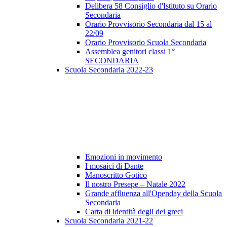
Delibera 58 Consiglio d'Istituto su Orario
Secondaria
Orario Provvisorio Secondaria dal 15 al
22/09
Orario Provvisorio Scuola Secondaria
Assemblea genitori classi 1°
SECONDARIA
Scuola Secondaria 2022-23
Emozioni in movimento
I mosaici di Dante
Manoscritto Gotico
Il nostro Presepe – Natale 2022
Grande affluenza all'Openday della Scuola
Secondaria
Carta di identità degli dei greci
Scuola Secondaria 2021-22