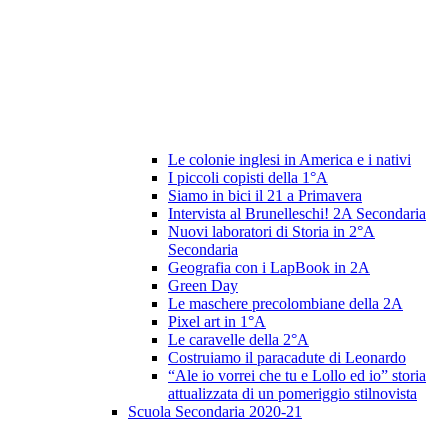
Le colonie inglesi in America e i nativi
I piccoli copisti della 1°A
Siamo in bici il 21 a Primavera
Intervista al Brunelleschi! 2A Secondaria
Nuovi laboratori di Storia in 2°A
Secondaria
Geografia con i LapBook in 2A
Green Day
Le maschere precolombiane della 2A
Pixel art in 1°A
Le caravelle della 2°A
Costruiamo il paracadute di Leonardo
“Ale io vorrei che tu e Lollo ed io” storia
attualizzata di un pomeriggio stilnovista
Scuola Secondaria 2020-21