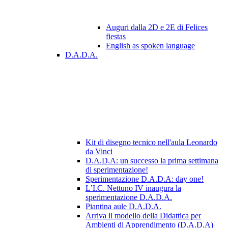
Auguri dalla 2D e 2E di Felices
fiestas
English as spoken language
D.A.D.A.
Kit di disegno tecnico nell'aula Leonardo
da Vinci
D.A.D.A: un successo la prima settimana
di sperimentazione!
Sperimentazione D.A.D.A: day one!
L’I.C. Nettuno IV inaugura la
sperimentazione D.A.D.A.
Piantina aule D.A.D.A.
Arriva il modello della Didattica per
Ambienti di Apprendimento (D.A.D.A)