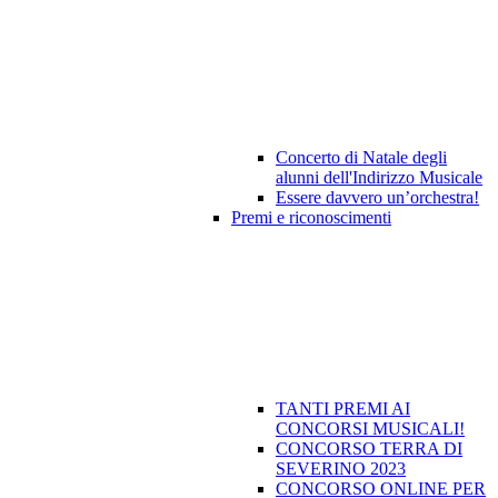
Concerto di Natale degli
alunni dell'Indirizzo Musicale
Essere davvero un’orchestra!
Premi e riconoscimenti
TANTI PREMI AI
CONCORSI MUSICALI!
CONCORSO TERRA DI
SEVERINO 2023
CONCORSO ONLINE PER