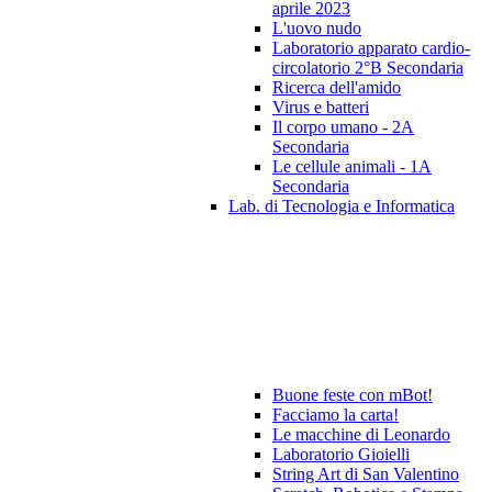
aprile 2023
L'uovo nudo
Laboratorio apparato cardio-
circolatorio 2°B Secondaria
Ricerca dell'amido
Virus e batteri
Il corpo umano - 2A
Secondaria
Le cellule animali - 1A
Secondaria
Lab. di Tecnologia e Informatica
Buone feste con mBot!
Facciamo la carta!
Le macchine di Leonardo
Laboratorio Gioielli
String Art di San Valentino