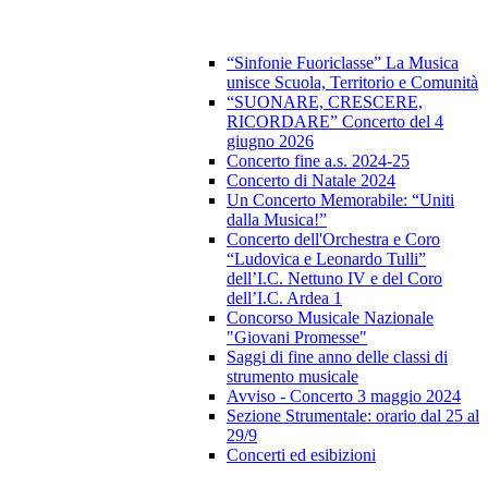
“Sinfonie Fuoriclasse” La Musica
unisce Scuola, Territorio e Comunità
“SUONARE, CRESCERE,
RICORDARE” Concerto del 4
giugno 2026
Concerto fine a.s. 2024-25
Concerto di Natale 2024
Un Concerto Memorabile: “Uniti
dalla Musica!”
Concerto dell'Orchestra e Coro
“Ludovica e Leonardo Tulli”
dell’I.C. Nettuno IV e del Coro
dell’I.C. Ardea 1
Concorso Musicale Nazionale
"Giovani Promesse"
Saggi di fine anno delle classi di
strumento musicale
Avviso - Concerto 3 maggio 2024
Sezione Strumentale: orario dal 25 al
29/9
Concerti ed esibizioni