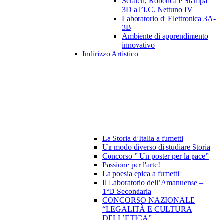
Scratch, Robotica e Stampa
3D all’I.C. Nettuno IV
Laboratorio di Elettronica 3A-
3B
Ambiente di apprendimento
innovativo
Indirizzo Artistico
La Storia d’Italia a fumetti
Un modo diverso di studiare Storia
Concorso ” Un poster per la pace”
Passione per l'arte!
La poesia epica a fumetti
Il Laboratorio dell’Amanuense –
1°D Secondaria
CONCORSO NAZIONALE
“LEGALITÀ E CULTURA
DELL’ETICA”