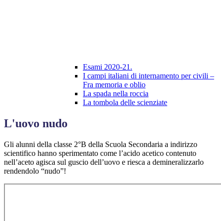
Esami 2020-21.
I campi italiani di internamento per civili –
Fra memoria e oblio
La spada nella roccia
La tombola delle scienziate
L'uovo nudo
Gli alunni della classe 2°B della Scuola Secondaria a indirizzo
scientifico hanno sperimentato come l’acido acetico contenuto
nell’aceto agisca sul guscio dell’uovo e riesca a demineralizzarlo
rendendolo “nudo”!