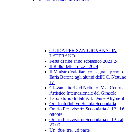
GUIDA PER SAN GIOVANNI IN
LATERANO
Festa di fine anno scolastico 2023-24 -
Il Ballo delle Terze - 2024
Il Ministro Valditara consegna il premio
Ilaria Barone agli alunni dell'I.C. Nettuno
IV
Giovani attori del Nettuno IV al Centro
Artistico Internazionale del Girasole
Laboratorio di Itali-Art: Dante Alighieri!
Orario definitivo Scuola Secondaria
Orario Provvisorio Secondaria dal 2 al 6
ottobre
Orario Provvisorio Secondaria dal 25 al
29/09
Un, due, tre…si parte