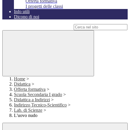
Offerta formativa
I progetti delle classi
Info utili
Dicono di noi
Campo di ricerca per le pagine del sito
Home
>
Didattica
>
Offerta formativa
>
Scuola Secondaria I grado
>
Didattica a Indirizzi
>
Indirizzo Tecnico-Scientifico
>
Lab. di Scienze
>
L'uovo nudo