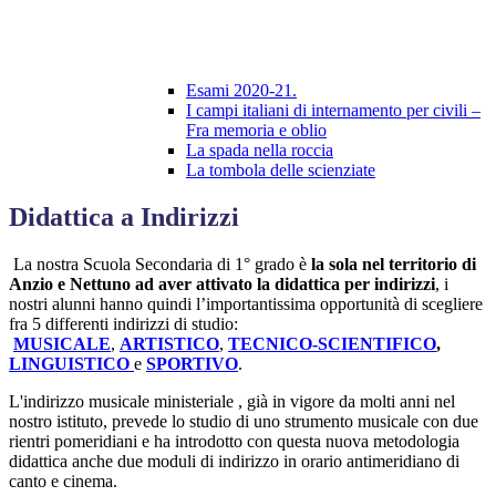
Esami 2020-21.
I campi italiani di internamento per civili –
Fra memoria e oblio
La spada nella roccia
La tombola delle scienziate
Didattica a Indirizzi
La nostra Scuola Secondaria di 1° grado è
la sola nel territorio di
Anzio e Nettuno ad aver attivato la
didattica per indirizzi
, i
nostri alunni hanno quindi l’importantissima opportunità di scegliere
fra 5 differenti indirizzi di studio:
MUSICALE
,
ARTISTICO
,
TECNICO-SCIENTIFICO
,
LINGUISTICO
e
SPORTIVO
.
L'indirizzo musicale ministeriale , già in vigore da molti anni nel
nostro istituto, prevede lo studio di uno strumento musicale con due
rientri pomeridiani e ha introdotto con questa nuova metodologia
didattica anche due moduli di indirizzo in orario antimeridiano di
canto e cinema.