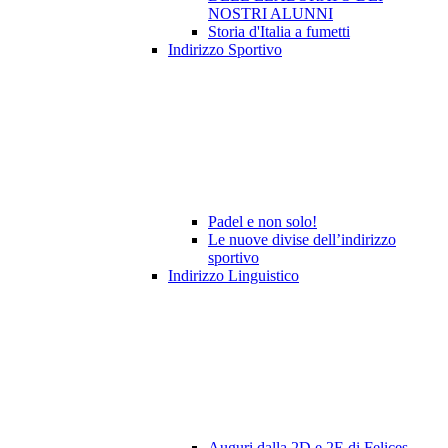
NOSTRI ALUNNI
Storia d'Italia a fumetti
Indirizzo Sportivo
Padel e non solo!
Le nuove divise dell’indirizzo
sportivo
Indirizzo Linguistico
Auguri dalla 2D e 2E di Felices