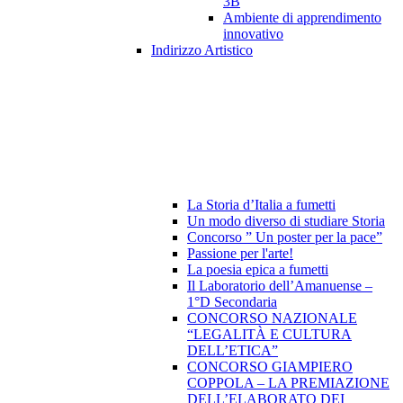
3B
Ambiente di apprendimento
innovativo
Indirizzo Artistico
La Storia d’Italia a fumetti
Un modo diverso di studiare Storia
Concorso ” Un poster per la pace”
Passione per l'arte!
La poesia epica a fumetti
Il Laboratorio dell’Amanuense –
1°D Secondaria
CONCORSO NAZIONALE
“LEGALITÀ E CULTURA
DELL’ETICA”
CONCORSO GIAMPIERO
COPPOLA – LA PREMIAZIONE
DELL’ELABORATO DEI