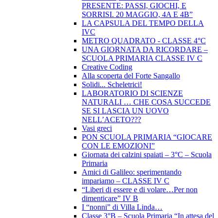
PRESENTE: PASSI, GIOCHI, E
SORRISI. 20 MAGGIO, 4A E 4B”
LA CAPSULA DEL TEMPO DELLA
IVC
METRO QUADRATO - CLASSE 4°C
UNA GIORNATA DA RICORDARE –
SCUOLA PRIMARIA CLASSE IV C
Creative Coding
Alla scoperta del Forte Sangallo
Solidi... Scheletrici!
LABORATORIO DI SCIENZE
NATURALI … CHE COSA SUCCEDE
SE SI LASCIA UN UOVO
NELL’ACETO???
Vasi greci
PON SCUOLA PRIMARIA “GIOCARE
CON LE EMOZIONI”
Giornata dei calzini spaiati – 3°C – Scuola
Primaria
Amici di Galileo: sperimentando
impariamo – CLASSE IV C
“Liberi di essere e di volare…Per non
dimenticare” IV B
I “nonni” di Villa Linda…
Classe 3°B – Scuola Primaria “In attesa del