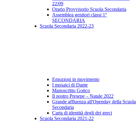
22/09
Orario Provvisorio Scuola Secondaria
Assemblea genitori classi 1°
SECONDARIA
Scuola Secondaria 2022-23
Emozioni in movimento
I mosaici di Dante
Manoscritto Gotico
Il nostro Presepe – Natale 2022
Grande affluenza all'Openday della Scuola
Secondaria
Carta di identità degli dei greci
Scuola Secondaria 2021-22