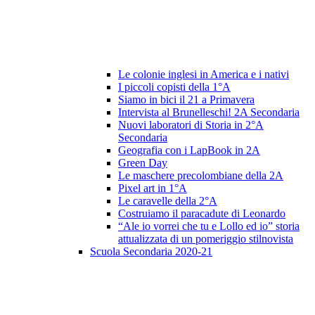
Le colonie inglesi in America e i nativi
I piccoli copisti della 1°A
Siamo in bici il 21 a Primavera
Intervista al Brunelleschi! 2A Secondaria
Nuovi laboratori di Storia in 2°A
Secondaria
Geografia con i LapBook in 2A
Green Day
Le maschere precolombiane della 2A
Pixel art in 1°A
Le caravelle della 2°A
Costruiamo il paracadute di Leonardo
“Ale io vorrei che tu e Lollo ed io” storia
attualizzata di un pomeriggio stilnovista
Scuola Secondaria 2020-21