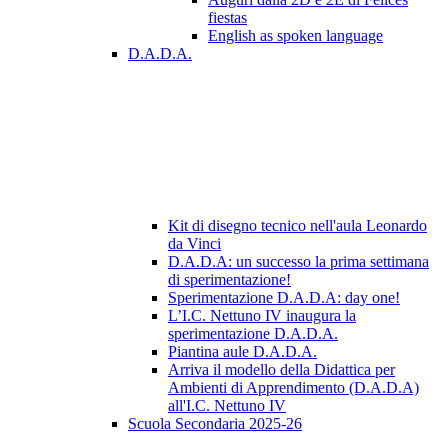
fiestas
English as spoken language
D.A.D.A.
Kit di disegno tecnico nell'aula Leonardo
da Vinci
D.A.D.A: un successo la prima settimana
di sperimentazione!
Sperimentazione D.A.D.A: day one!
L’I.C. Nettuno IV inaugura la
sperimentazione D.A.D.A.
Piantina aule D.A.D.A.
Arriva il modello della Didattica per
Ambienti di Apprendimento (D.A.D.A)
all'I.C. Nettuno IV
Scuola Secondaria 2025-26