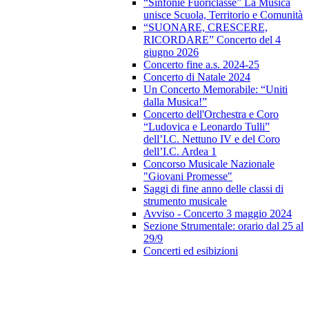
“Sinfonie Fuoriclasse” La Musica
unisce Scuola, Territorio e Comunità
“SUONARE, CRESCERE,
RICORDARE” Concerto del 4
giugno 2026
Concerto fine a.s. 2024-25
Concerto di Natale 2024
Un Concerto Memorabile: “Uniti
dalla Musica!”
Concerto dell'Orchestra e Coro
“Ludovica e Leonardo Tulli”
dell’I.C. Nettuno IV e del Coro
dell’I.C. Ardea 1
Concorso Musicale Nazionale
"Giovani Promesse"
Saggi di fine anno delle classi di
strumento musicale
Avviso - Concerto 3 maggio 2024
Sezione Strumentale: orario dal 25 al
29/9
Concerti ed esibizioni