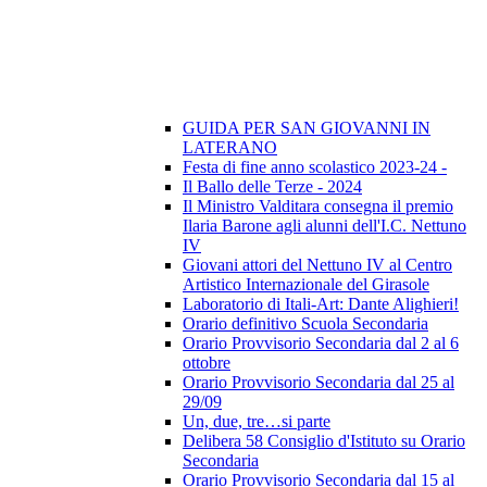
GUIDA PER SAN GIOVANNI IN
LATERANO
Festa di fine anno scolastico 2023-24 -
Il Ballo delle Terze - 2024
Il Ministro Valditara consegna il premio
Ilaria Barone agli alunni dell'I.C. Nettuno
IV
Giovani attori del Nettuno IV al Centro
Artistico Internazionale del Girasole
Laboratorio di Itali-Art: Dante Alighieri!
Orario definitivo Scuola Secondaria
Orario Provvisorio Secondaria dal 2 al 6
ottobre
Orario Provvisorio Secondaria dal 25 al
29/09
Un, due, tre…si parte
Delibera 58 Consiglio d'Istituto su Orario
Secondaria
Orario Provvisorio Secondaria dal 15 al