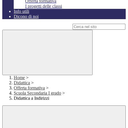
Offerta formativa
I progetti delle classi
Info utili
Dicono di noi
Campo di ricerca per le pagine del sito
Home
>
Didattica
>
Offerta formativa
>
Scuola Secondaria I grado
>
Didattica a Indirizzi