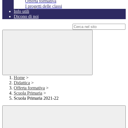
Offerta formativa
I progetti delle classi
Info utili
Dicono di noi
Campo di ricerca per le pagine del sito
Home
>
Didattica
>
Offerta formativa
>
Scuola Primaria
>
Scuola Primaria 2021-22