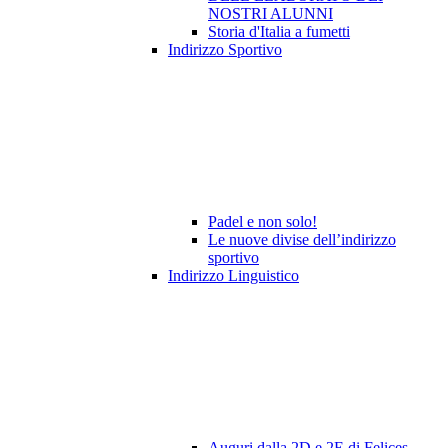
NOSTRI ALUNNI
Storia d'Italia a fumetti
Indirizzo Sportivo
Padel e non solo!
Le nuove divise dell’indirizzo
sportivo
Indirizzo Linguistico
Auguri dalla 2D e 2E di Felices