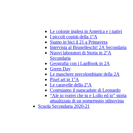
Le colonie inglesi in America e i nativi
I piccoli copisti della 1°A
Siamo in bici il 21 a Primavera
Intervista al Brunelleschi! 2A Secondaria
Nuovi laboratori di Storia in 2°A
Secondaria
Geografia con i LapBook in 2A
Green Day
Le maschere precolombiane della 2A
Pixel art in 1°A
Le caravelle della 2°A
Costruiamo il paracadute di Leonardo
“Ale io vorrei che tu e Lollo ed io” storia
attualizzata di un pomeriggio stilnovista
Scuola Secondaria 2020-21