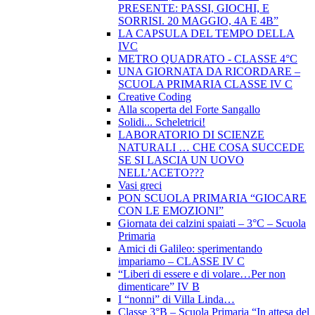
PRESENTE: PASSI, GIOCHI, E
SORRISI. 20 MAGGIO, 4A E 4B”
LA CAPSULA DEL TEMPO DELLA
IVC
METRO QUADRATO - CLASSE 4°C
UNA GIORNATA DA RICORDARE –
SCUOLA PRIMARIA CLASSE IV C
Creative Coding
Alla scoperta del Forte Sangallo
Solidi... Scheletrici!
LABORATORIO DI SCIENZE
NATURALI … CHE COSA SUCCEDE
SE SI LASCIA UN UOVO
NELL’ACETO???
Vasi greci
PON SCUOLA PRIMARIA “GIOCARE
CON LE EMOZIONI”
Giornata dei calzini spaiati – 3°C – Scuola
Primaria
Amici di Galileo: sperimentando
impariamo – CLASSE IV C
“Liberi di essere e di volare…Per non
dimenticare” IV B
I “nonni” di Villa Linda…
Classe 3°B – Scuola Primaria “In attesa del