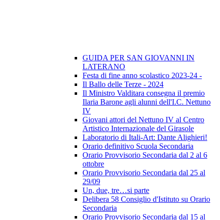
GUIDA PER SAN GIOVANNI IN
LATERANO
Festa di fine anno scolastico 2023-24 -
Il Ballo delle Terze - 2024
Il Ministro Valditara consegna il premio
Ilaria Barone agli alunni dell'I.C. Nettuno
IV
Giovani attori del Nettuno IV al Centro
Artistico Internazionale del Girasole
Laboratorio di Itali-Art: Dante Alighieri!
Orario definitivo Scuola Secondaria
Orario Provvisorio Secondaria dal 2 al 6
ottobre
Orario Provvisorio Secondaria dal 25 al
29/09
Un, due, tre…si parte
Delibera 58 Consiglio d'Istituto su Orario
Secondaria
Orario Provvisorio Secondaria dal 15 al