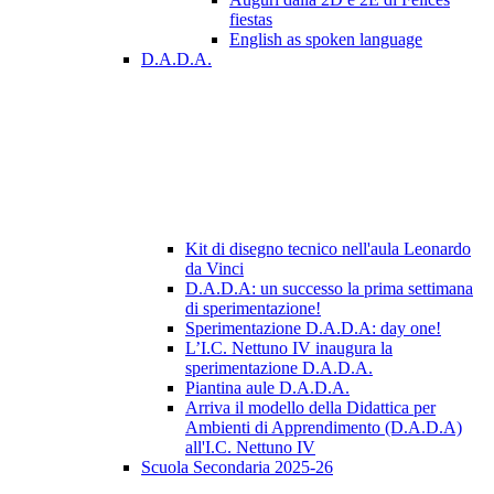
fiestas
English as spoken language
D.A.D.A.
Kit di disegno tecnico nell'aula Leonardo
da Vinci
D.A.D.A: un successo la prima settimana
di sperimentazione!
Sperimentazione D.A.D.A: day one!
L’I.C. Nettuno IV inaugura la
sperimentazione D.A.D.A.
Piantina aule D.A.D.A.
Arriva il modello della Didattica per
Ambienti di Apprendimento (D.A.D.A)
all'I.C. Nettuno IV
Scuola Secondaria 2025-26