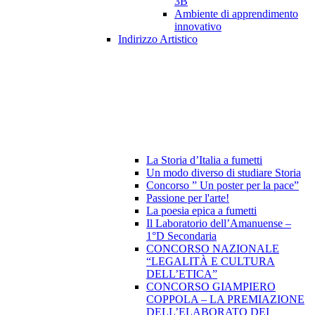
3B
Ambiente di apprendimento
innovativo
Indirizzo Artistico
La Storia d’Italia a fumetti
Un modo diverso di studiare Storia
Concorso ” Un poster per la pace”
Passione per l'arte!
La poesia epica a fumetti
Il Laboratorio dell’Amanuense –
1°D Secondaria
CONCORSO NAZIONALE
“LEGALITÀ E CULTURA
DELL’ETICA”
CONCORSO GIAMPIERO
COPPOLA – LA PREMIAZIONE
DELL’ELABORATO DEI