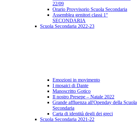
22/09
Orario Provvisorio Scuola Secondaria
Assemblea genitori classi 1°
SECONDARIA
Scuola Secondaria 2022-23
Emozioni in movimento
I mosaici di Dante
Manoscritto Gotico
Il nostro Presepe – Natale 2022
Grande affluenza all'Openday della Scuola
Secondaria
Carta di identità degli dei greci
Scuola Secondaria 2021-22