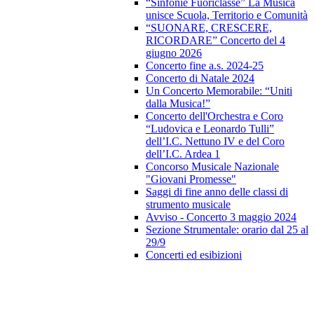
“Sinfonie Fuoriclasse” La Musica
unisce Scuola, Territorio e Comunità
“SUONARE, CRESCERE,
RICORDARE” Concerto del 4
giugno 2026
Concerto fine a.s. 2024-25
Concerto di Natale 2024
Un Concerto Memorabile: “Uniti
dalla Musica!”
Concerto dell'Orchestra e Coro
“Ludovica e Leonardo Tulli”
dell’I.C. Nettuno IV e del Coro
dell’I.C. Ardea 1
Concorso Musicale Nazionale
"Giovani Promesse"
Saggi di fine anno delle classi di
strumento musicale
Avviso - Concerto 3 maggio 2024
Sezione Strumentale: orario dal 25 al
29/9
Concerti ed esibizioni