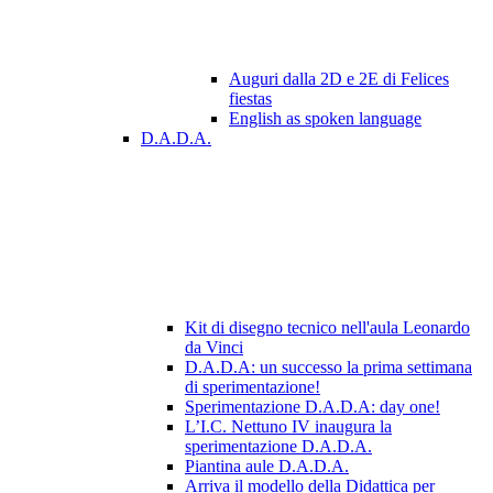
Auguri dalla 2D e 2E di Felices
fiestas
English as spoken language
D.A.D.A.
Kit di disegno tecnico nell'aula Leonardo
da Vinci
D.A.D.A: un successo la prima settimana
di sperimentazione!
Sperimentazione D.A.D.A: day one!
L’I.C. Nettuno IV inaugura la
sperimentazione D.A.D.A.
Piantina aule D.A.D.A.
Arriva il modello della Didattica per