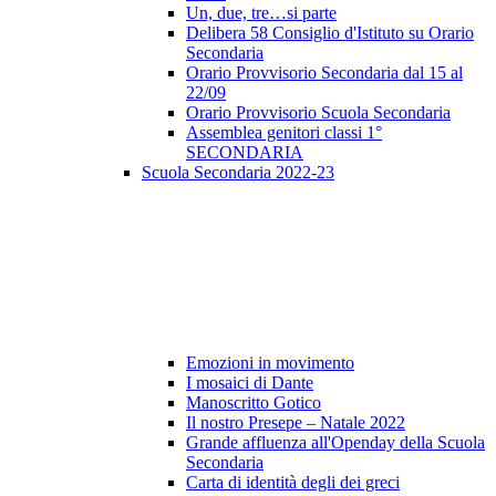
Un, due, tre…si parte
Delibera 58 Consiglio d'Istituto su Orario
Secondaria
Orario Provvisorio Secondaria dal 15 al
22/09
Orario Provvisorio Scuola Secondaria
Assemblea genitori classi 1°
SECONDARIA
Scuola Secondaria 2022-23
Emozioni in movimento
I mosaici di Dante
Manoscritto Gotico
Il nostro Presepe – Natale 2022
Grande affluenza all'Openday della Scuola
Secondaria
Carta di identità degli dei greci