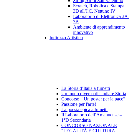
String Art di San Valentino
Scratch, Robotica e Stampa
3D all’I.C. Nettuno IV
Laboratorio di Elettronica 3A-
3B
Ambiente di apprendimento
innovativo
Indirizzo Artistico
La Storia d’Italia a fumetti
Un modo diverso di studiare Storia
Concorso ” Un poster per la pace”
Passione per l'arte!
La poesia epica a fumetti
Il Laboratorio dell’Amanuense –
1°D Secondaria
CONCORSO NAZIONALE
“LEGALITÀ E CULTURA