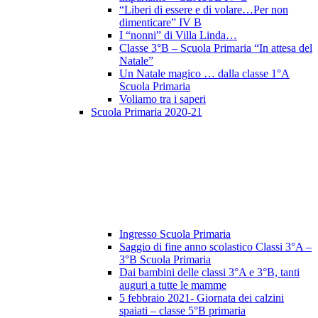
“Liberi di essere e di volare…Per non
dimenticare” IV B
I “nonni” di Villa Linda…
Classe 3°B – Scuola Primaria “In attesa del
Natale”
Un Natale magico … dalla classe 1°A
Scuola Primaria
Voliamo tra i saperi
Scuola Primaria 2020-21
Ingresso Scuola Primaria
Saggio di fine anno scolastico Classi 3°A –
3°B Scuola Primaria
Dai bambini delle classi 3°A e 3°B, tanti
auguri a tutte le mamme
5 febbraio 2021- Giornata dei calzini
spaiati – classe 5°B primaria