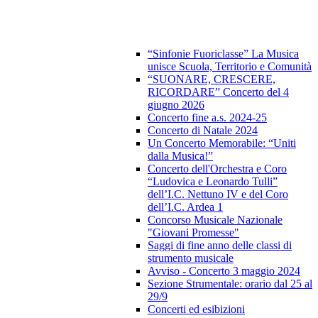
“Sinfonie Fuoriclasse” La Musica
unisce Scuola, Territorio e Comunità
“SUONARE, CRESCERE,
RICORDARE” Concerto del 4
giugno 2026
Concerto fine a.s. 2024-25
Concerto di Natale 2024
Un Concerto Memorabile: “Uniti
dalla Musica!”
Concerto dell'Orchestra e Coro
“Ludovica e Leonardo Tulli”
dell’I.C. Nettuno IV e del Coro
dell’I.C. Ardea 1
Concorso Musicale Nazionale
"Giovani Promesse"
Saggi di fine anno delle classi di
strumento musicale
Avviso - Concerto 3 maggio 2024
Sezione Strumentale: orario dal 25 al
29/9
Concerti ed esibizioni