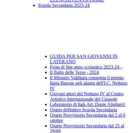
Scuola Secondaria 2023-24
GUIDA PER SAN GIOVANNI IN
LATERANO
Festa di fine anno scolastico 2023-24 -
Il Ballo delle Terze - 2024
Il Ministro Valditara consegna il premio
Ilaria Barone agli alunni dell'I.C. Nettuno
IV
Giovani attori del Nettuno IV al Centro
Artistico Internazionale del Girasole
Laboratorio di Itali-Art: Dante Alighieri!
Orario definitivo Scuola Secondaria
Orario Provvisorio Secondaria dal 2 al 6
ottobre
Orario Provvisorio Secondaria dal 25 al
29/09