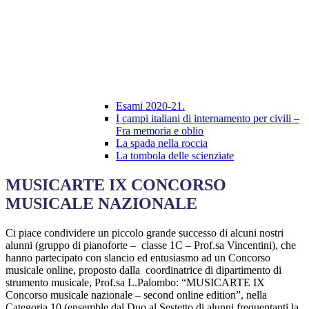
Esami 2020-21.
I campi italiani di internamento per civili –
Fra memoria e oblio
La spada nella roccia
La tombola delle scienziate
MUSICARTE IX CONCORSO
MUSICALE NAZIONALE
Ci piace condividere un piccolo grande successo di alcuni nostri
alunni (gruppo di pianoforte – classe 1C – Prof.sa Vincentini), che
hanno partecipato con slancio ed entusiasmo ad un Concorso
musicale online, proposto dalla coordinatrice di dipartimento di
strumento musicale, Prof.sa L.Palombo: “MUSICARTE IX
Concorso musicale nazionale – second online edition”, nella
Categoria 10 (ensemble dal Duo al Sestetto di alunni frequentanti la