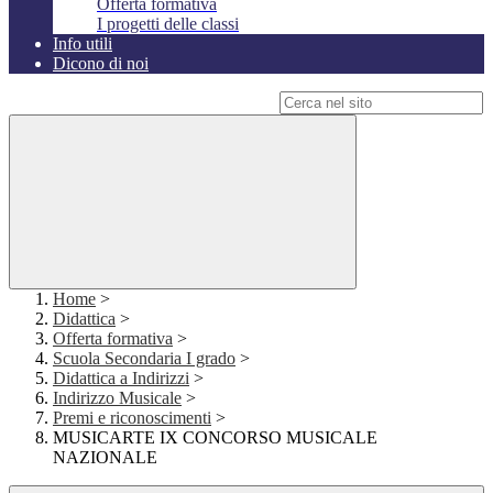
Offerta formativa
I progetti delle classi
Info utili
Dicono di noi
Campo di ricerca per le pagine del sito
Home
>
Didattica
>
Offerta formativa
>
Scuola Secondaria I grado
>
Didattica a Indirizzi
>
Indirizzo Musicale
>
Premi e riconoscimenti
>
MUSICARTE IX CONCORSO MUSICALE
NAZIONALE