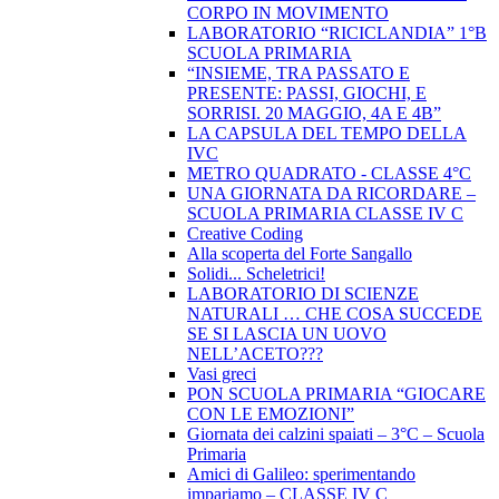
CORPO IN MOVIMENTO
LABORATORIO “RICICLANDIA” 1°B
SCUOLA PRIMARIA
“INSIEME, TRA PASSATO E
PRESENTE: PASSI, GIOCHI, E
SORRISI. 20 MAGGIO, 4A E 4B”
LA CAPSULA DEL TEMPO DELLA
IVC
METRO QUADRATO - CLASSE 4°C
UNA GIORNATA DA RICORDARE –
SCUOLA PRIMARIA CLASSE IV C
Creative Coding
Alla scoperta del Forte Sangallo
Solidi... Scheletrici!
LABORATORIO DI SCIENZE
NATURALI … CHE COSA SUCCEDE
SE SI LASCIA UN UOVO
NELL’ACETO???
Vasi greci
PON SCUOLA PRIMARIA “GIOCARE
CON LE EMOZIONI”
Giornata dei calzini spaiati – 3°C – Scuola
Primaria
Amici di Galileo: sperimentando
impariamo – CLASSE IV C