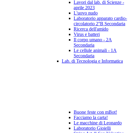
Lavori dal lab. di Scienze -
aprile 2023
L'uovo nudo
Laboratorio apparato cardio-
circolatorio 2°B Secondaria
Ricerca dell'amido
Virus e batteri
Il corpo umano - 2A
Secondaria
Le cellule animali - 1A
Secondaria
Lab. di Tecnologia e Informatica
Buone feste con mBot!
Facciamo la carta!
Le macchine di Leonardo
Laboratorio Gioielli