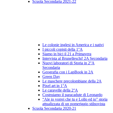
Scuola Secondaria 2021-22
Le colonie inglesi in America e i nativi
I piccoli copisti della 1°A
Siamo in bici il 21 a Primavera
Intervista al Brunelleschi! 2A Secondaria
Nuovi laboratori di Storia in 2°A
Secondaria
Geografia con i LapBook in 2A
Green Day
Le maschere precolombiane della 2A
Pixel art in 1°A
Le caravelle della 2°A
Costruiamo il paracadute di Leonardo
“Ale io vorrei che tu e Lollo ed io” storia
attualizzata di un pomeriggio stilnovista
Scuola Secondaria 2020-21