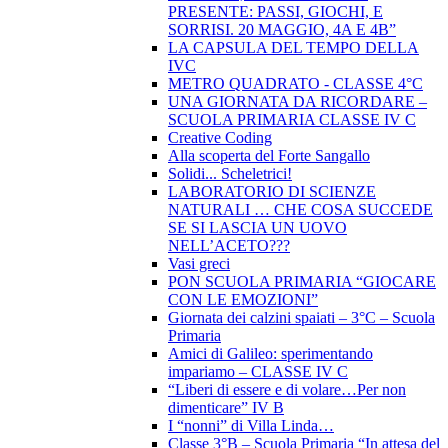
PRESENTE: PASSI, GIOCHI, E
SORRISI. 20 MAGGIO, 4A E 4B”
LA CAPSULA DEL TEMPO DELLA
IVC
METRO QUADRATO - CLASSE 4°C
UNA GIORNATA DA RICORDARE –
SCUOLA PRIMARIA CLASSE IV C
Creative Coding
Alla scoperta del Forte Sangallo
Solidi... Scheletrici!
LABORATORIO DI SCIENZE
NATURALI … CHE COSA SUCCEDE
SE SI LASCIA UN UOVO
NELL’ACETO???
Vasi greci
PON SCUOLA PRIMARIA “GIOCARE
CON LE EMOZIONI”
Giornata dei calzini spaiati – 3°C – Scuola
Primaria
Amici di Galileo: sperimentando
impariamo – CLASSE IV C
“Liberi di essere e di volare…Per non
dimenticare” IV B
I “nonni” di Villa Linda…
Classe 3°B – Scuola Primaria “In attesa del