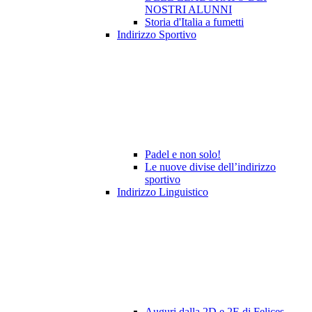
NOSTRI ALUNNI
Storia d'Italia a fumetti
Indirizzo Sportivo
Padel e non solo!
Le nuove divise dell’indirizzo
sportivo
Indirizzo Linguistico
Auguri dalla 2D e 2E di Felices