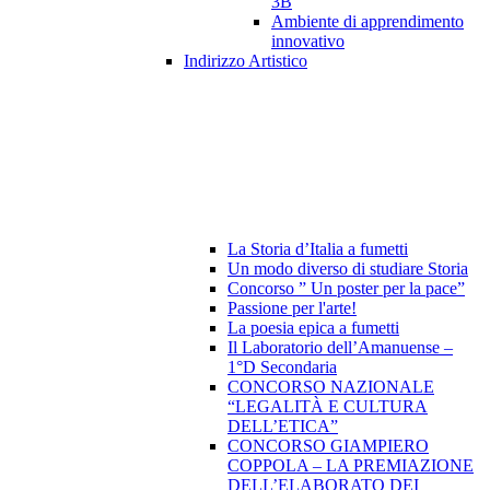
3B
Ambiente di apprendimento
innovativo
Indirizzo Artistico
La Storia d’Italia a fumetti
Un modo diverso di studiare Storia
Concorso ” Un poster per la pace”
Passione per l'arte!
La poesia epica a fumetti
Il Laboratorio dell’Amanuense –
1°D Secondaria
CONCORSO NAZIONALE
“LEGALITÀ E CULTURA
DELL’ETICA”
CONCORSO GIAMPIERO
COPPOLA – LA PREMIAZIONE
DELL’ELABORATO DEI