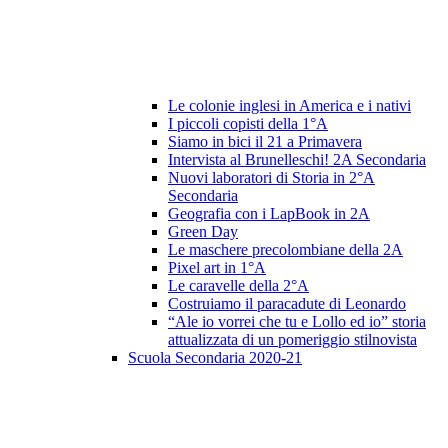
Le colonie inglesi in America e i nativi
I piccoli copisti della 1°A
Siamo in bici il 21 a Primavera
Intervista al Brunelleschi! 2A Secondaria
Nuovi laboratori di Storia in 2°A
Secondaria
Geografia con i LapBook in 2A
Green Day
Le maschere precolombiane della 2A
Pixel art in 1°A
Le caravelle della 2°A
Costruiamo il paracadute di Leonardo
“Ale io vorrei che tu e Lollo ed io” storia
attualizzata di un pomeriggio stilnovista
Scuola Secondaria 2020-21