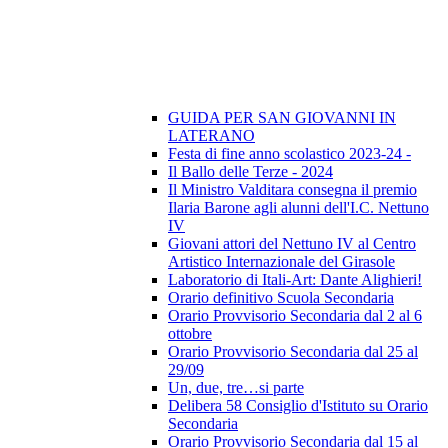
GUIDA PER SAN GIOVANNI IN
LATERANO
Festa di fine anno scolastico 2023-24 -
Il Ballo delle Terze - 2024
Il Ministro Valditara consegna il premio
Ilaria Barone agli alunni dell'I.C. Nettuno
IV
Giovani attori del Nettuno IV al Centro
Artistico Internazionale del Girasole
Laboratorio di Itali-Art: Dante Alighieri!
Orario definitivo Scuola Secondaria
Orario Provvisorio Secondaria dal 2 al 6
ottobre
Orario Provvisorio Secondaria dal 25 al
29/09
Un, due, tre…si parte
Delibera 58 Consiglio d'Istituto su Orario
Secondaria
Orario Provvisorio Secondaria dal 15 al