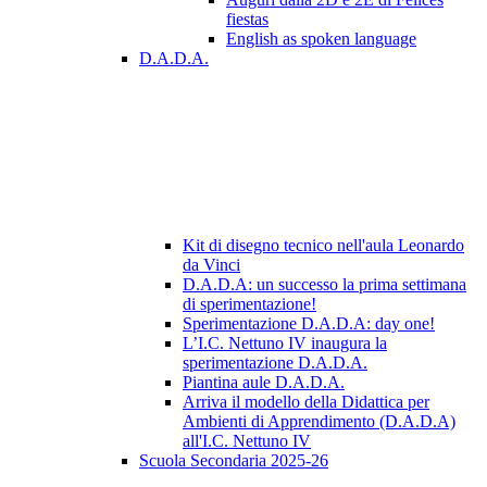
fiestas
English as spoken language
D.A.D.A.
Kit di disegno tecnico nell'aula Leonardo
da Vinci
D.A.D.A: un successo la prima settimana
di sperimentazione!
Sperimentazione D.A.D.A: day one!
L’I.C. Nettuno IV inaugura la
sperimentazione D.A.D.A.
Piantina aule D.A.D.A.
Arriva il modello della Didattica per
Ambienti di Apprendimento (D.A.D.A)
all'I.C. Nettuno IV
Scuola Secondaria 2025-26