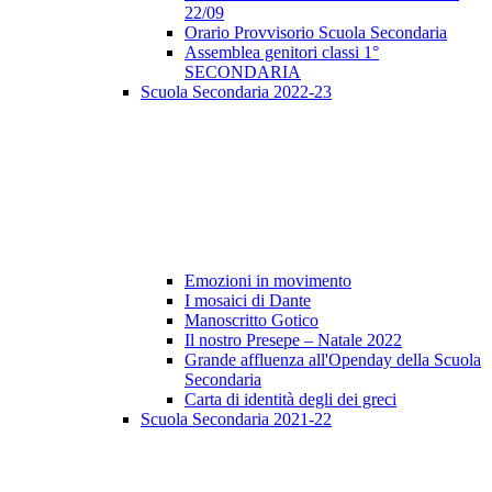
22/09
Orario Provvisorio Scuola Secondaria
Assemblea genitori classi 1°
SECONDARIA
Scuola Secondaria 2022-23
Emozioni in movimento
I mosaici di Dante
Manoscritto Gotico
Il nostro Presepe – Natale 2022
Grande affluenza all'Openday della Scuola
Secondaria
Carta di identità degli dei greci
Scuola Secondaria 2021-22