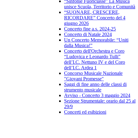
“Sinfonie Fuoriclasse” La Musica
unisce Scuola, Territorio e Comunità
“SUONARE, CRESCERE,
RICORDARE” Concerto del 4
giugno 2026
Concerto fine a.s. 2024-25
Concerto di Natale 2024
Un Concerto Memorabile: “Uniti
dalla Musica!”
Concerto dell'Orchestra e Coro
“Ludovica e Leonardo Tulli”
dell’I.C. Nettuno IV e del Coro
dell’I.C. Ardea 1
Concorso Musicale Nazionale
"Giovani Promesse"
Saggi di fine anno delle classi di
strumento musicale
Avviso - Concerto 3 maggio 2024
Sezione Strumentale: orario dal 25 al
29/9
Concerti ed esibizioni