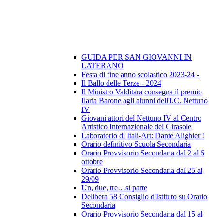
GUIDA PER SAN GIOVANNI IN
LATERANO
Festa di fine anno scolastico 2023-24 -
Il Ballo delle Terze - 2024
Il Ministro Valditara consegna il premio
Ilaria Barone agli alunni dell'I.C. Nettuno
IV
Giovani attori del Nettuno IV al Centro
Artistico Internazionale del Girasole
Laboratorio di Itali-Art: Dante Alighieri!
Orario definitivo Scuola Secondaria
Orario Provvisorio Secondaria dal 2 al 6
ottobre
Orario Provvisorio Secondaria dal 25 al
29/09
Un, due, tre…si parte
Delibera 58 Consiglio d'Istituto su Orario
Secondaria
Orario Provvisorio Secondaria dal 15 al