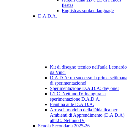
fiestas
English as spoken language
D.A.D.A.
Kit di disegno tecnico nell'aula Leonardo
da Vinci
D.A.D.A: un successo la prima settimana
di sperimentazione!
Sperimentazione D.A.D.A: day one!
L’I.C. Nettuno IV inaugura la
sperimentazione D.A.D.A.
Piantina aule D.A.D.A.
Arriva il modello della Didattica per
Ambienti di Apprendimento (D.A.D.A)
all'I.C. Nettuno IV
Scuola Secondaria 2025-26