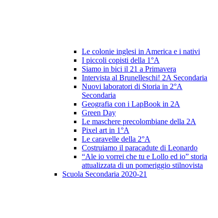
Le colonie inglesi in America e i nativi
I piccoli copisti della 1°A
Siamo in bici il 21 a Primavera
Intervista al Brunelleschi! 2A Secondaria
Nuovi laboratori di Storia in 2°A
Secondaria
Geografia con i LapBook in 2A
Green Day
Le maschere precolombiane della 2A
Pixel art in 1°A
Le caravelle della 2°A
Costruiamo il paracadute di Leonardo
“Ale io vorrei che tu e Lollo ed io” storia
attualizzata di un pomeriggio stilnovista
Scuola Secondaria 2020-21