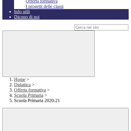
Offerta formativa
I progetti delle classi
Info utili
Dicono di noi
Campo di ricerca per le pagine del sito
Home
>
Didattica
>
Offerta formativa
>
Scuola Primaria
>
Scuola Primaria 2020-21