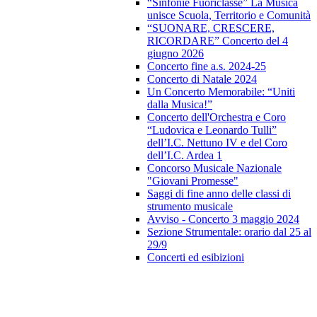
“Sinfonie Fuoriclasse” La Musica
unisce Scuola, Territorio e Comunità
“SUONARE, CRESCERE,
RICORDARE” Concerto del 4
giugno 2026
Concerto fine a.s. 2024-25
Concerto di Natale 2024
Un Concerto Memorabile: “Uniti
dalla Musica!”
Concerto dell'Orchestra e Coro
“Ludovica e Leonardo Tulli”
dell’I.C. Nettuno IV e del Coro
dell’I.C. Ardea 1
Concorso Musicale Nazionale
"Giovani Promesse"
Saggi di fine anno delle classi di
strumento musicale
Avviso - Concerto 3 maggio 2024
Sezione Strumentale: orario dal 25 al
29/9
Concerti ed esibizioni