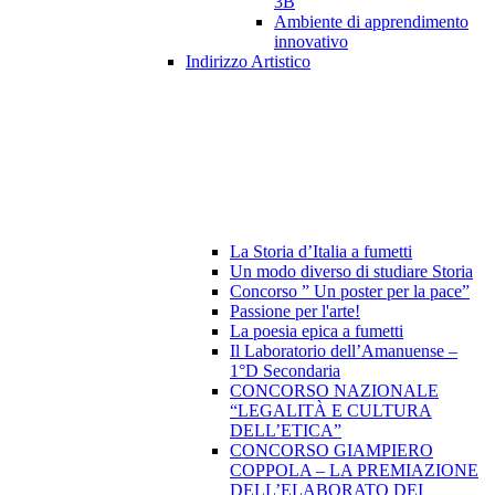
3B
Ambiente di apprendimento
innovativo
Indirizzo Artistico
La Storia d’Italia a fumetti
Un modo diverso di studiare Storia
Concorso ” Un poster per la pace”
Passione per l'arte!
La poesia epica a fumetti
Il Laboratorio dell’Amanuense –
1°D Secondaria
CONCORSO NAZIONALE
“LEGALITÀ E CULTURA
DELL’ETICA”
CONCORSO GIAMPIERO
COPPOLA – LA PREMIAZIONE
DELL’ELABORATO DEI