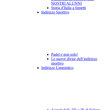
NOSTRI ALUNNI
Storia d'Italia a fumetti
Indirizzo Sportivo
Padel e non solo!
Le nuove divise dell’indirizzo
sportivo
Indirizzo Linguistico
Auguri dalla 2D e 2E di Felices