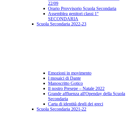
22/09
Orario Provvisorio Scuola Secondaria
Assemblea genitori classi 1°
SECONDARIA
Scuola Secondaria 2022-23
Emozioni in movimento
I mosaici di Dante
Manoscritto Gotico
Il nostro Presepe – Natale 2022
Grande affluenza all'Openday della Scuola
Secondaria
Carta di identità degli dei greci
Scuola Secondaria 2021-22