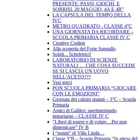
PRESENTE: PASSI, GIOCHI, E
SORRISI. 20 MAGGIO, 4A E 4B”
LA CAPSULA DEL TEMPO DELLA
IVC
METRO QUADRATO - CLASSE 4°C
UNA GIORNATA DA RICORDARE –
SCUOLA PRIMARIA CLASSE IV C
Creative Coding
Alla scoperta del Forte Sangallo
Solidi... Scheletrici!
LABORATORIO DI SCIENZE
NATURALI … CHE COSA SUCCEDE
SE SI LASCIA UN UOVO
NELL’ACETO???
Vasi greci
PON SCUOLA PRIMARIA “GIOCARE
CON LE EMOZIONI”
Giornata dei calzini spaiati – 3°C – Scuola
Primaria
Amici di Galileo: sperimentando
impariamo – CLASSE IV C
“Liberi di essere e di volare…Per non
dimenticare” IV B
I “nonni” di Villa Linda…
Classe 3°B – Scuola Primaria “In attesa del